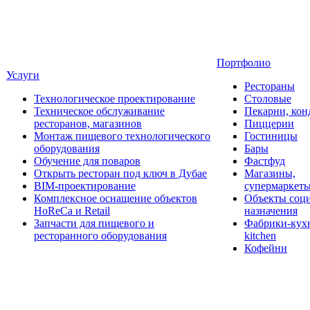
Портфолио
Услуги
Рестораны
Технологическое проектирование
Столовые
Техническое обслуживание
Пекарни, кон
ресторанов, магазинов
Пиццерии
Монтаж пищевого технологического
Гостиницы
оборудования
Бары
Обучение для поваров
Фастфуд
Открыть ресторан под ключ в Дубае
Магазины,
BIM-проектирование
супермаркет
Комплексное оснащение объектов
Объекты соц
HoReCa и Retail
назначения
Запчасти для пищевого и
Фабрики-кухн
ресторанного оборудования
kitchen
Кофейни