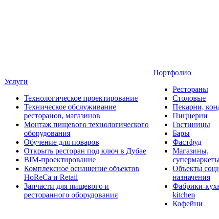
Портфолио
Услуги
Рестораны
Технологическое проектирование
Столовые
Техническое обслуживание
Пекарни, кон
ресторанов, магазинов
Пиццерии
Монтаж пищевого технологического
Гостиницы
оборудования
Бары
Обучение для поваров
Фастфуд
Открыть ресторан под ключ в Дубае
Магазины,
BIM-проектирование
супермаркет
Комплексное оснащение объектов
Объекты соц
HoReCa и Retail
назначения
Запчасти для пищевого и
Фабрики-кухн
ресторанного оборудования
kitchen
Кофейни