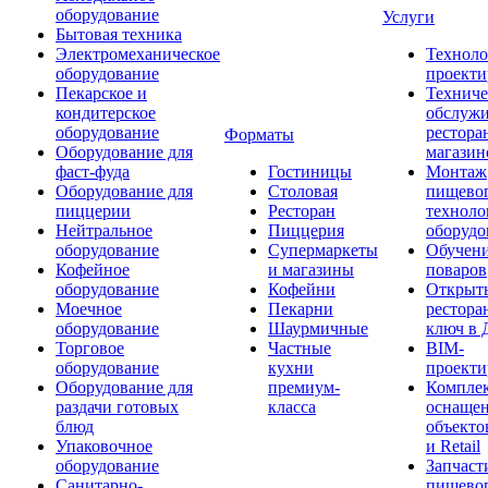
оборудование
Услуги
Бытовая техника
Электромеханическое
Техноло
оборудование
проекти
Пекарское и
Техниче
кондитерское
обслуж
оборудование
рестора
Форматы
Оборудование для
магазин
фаст-фуда
Гостиницы
Монтаж
Оборудование для
Столовая
пищево
пиццерии
Ресторан
техноло
Нейтральное
Пиццерия
оборудо
оборудование
Супермаркеты
Обучени
Кофейное
и магазины
поваров
оборудование
Кофейни
Открыт
Моечное
Пекарни
рестора
оборудование
Шаурмичные
ключ в 
Торговое
Частные
BIM-
оборудование
кухни
проекти
Оборудование для
премиум-
Компле
раздачи готовых
класса
оснаще
блюд
объекто
Упаковочное
и Retail
оборудование
Запчаст
Санитарно-
пищевог