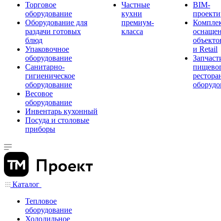
Торговое
Частные
BIM-
оборудование
кухни
проекти
Оборудование для
премиум-
Компле
раздачи готовых
класса
оснаще
блюд
объекто
Упаковочное
и Retail
оборудование
Запчаст
Санитарно-
пищевог
гигиеническое
рестора
оборудование
оборудо
Весовое
оборудование
Инвентарь кухонный
Посуда и столовые
приборы
Каталог
Тепловое
оборудование
Холодильное