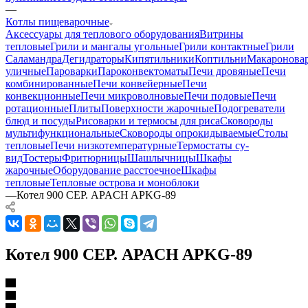
—
Котлы пищеварочные
Аксессуары для теплового оборудования
Витрины
тепловые
Грили и мангалы угольные
Грили контактные
Грили
Саламандра
Дегидраторы
Кипятильники
Коптильни
Макаронова
уличные
Пароварки
Пароконвектоматы
Печи дровяные
Печи
комбинированные
Печи конвейерные
Печи
конвекционные
Печи микроволновые
Печи подовые
Печи
ротационные
Плиты
Поверхности жарочные
Подогреватели
блюд и посуды
Рисоварки и термосы для риса
Сковороды
мультифункциональные
Сковороды опрокидываемые
Столы
тепловые
Печи низкотемпературные
Термостаты су-
вид
Тостеры
Фритюрницы
Шашлычницы
Шкафы
жарочные
Оборудование расстоечное
Шкафы
тепловые
Тепловые острова и моноблоки
—
Котел 900 СЕР. APACH APKG-89
Котел 900 СЕР. APACH APKG-89