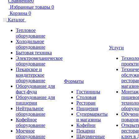
Сравнение
0
Избранные товары
0
Корзина
0
Каталог
Тепловое
оборудование
Холодильное
оборудование
Услуги
Бытовая техника
Электромеханическое
Техноло
оборудование
проекти
Пекарское и
Техниче
кондитерское
обслуж
оборудование
рестора
Форматы
Оборудование для
магазин
фаст-фуда
Гостиницы
Монтаж
Оборудование для
Столовая
пищево
пиццерии
Ресторан
техноло
Нейтральное
Пиццерия
оборудо
оборудование
Супермаркеты
Обучени
Кофейное
и магазины
поваров
оборудование
Кофейни
Открыт
Моечное
Пекарни
рестора
оборудование
Шаурмичные
ключ в 