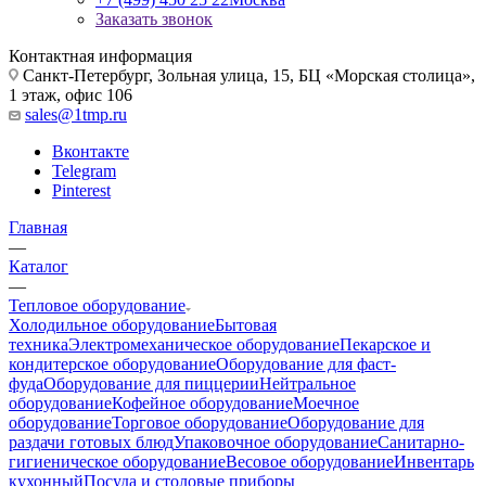
Заказать звонок
Контактная информация
Санкт-Петербург, Зольная улица, 15, БЦ «Морская столица»,
1 этаж, офис 106
sales@1tmp.ru
Вконтакте
Telegram
Pinterest
Главная
—
Каталог
—
Тепловое оборудование
Холодильное оборудование
Бытовая
техника
Электромеханическое оборудование
Пекарское и
кондитерское оборудование
Оборудование для фаст-
фуда
Оборудование для пиццерии
Нейтральное
оборудование
Кофейное оборудование
Моечное
оборудование
Торговое оборудование
Оборудование для
раздачи готовых блюд
Упаковочное оборудование
Санитарно-
гигиеническое оборудование
Весовое оборудование
Инвентарь
кухонный
Посуда и столовые приборы