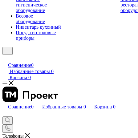
гигиеническое
рестора
оборудование
оборудо
Весовое
оборудование
Инвентарь кухонный
Посуда и столовые
приборы
Сравнение
0
Избранные товары
0
Корзина
0
Сравнение
0
Избранные товары
0
Корзина
0
Телефоны