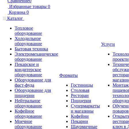
Сравнение
0
Избранные товары
0
Корзина
0
Каталог
Тепловое
оборудование
Холодильное
оборудование
Услуги
Бытовая техника
Электромеханическое
Техноло
оборудование
проекти
Пекарское и
Техниче
кондитерское
обслуж
оборудование
рестора
Форматы
Оборудование для
магазин
фаст-фуда
Гостиницы
Монтаж
Оборудование для
Столовая
пищево
пиццерии
Ресторан
техноло
Нейтральное
Пиццерия
оборудо
оборудование
Супермаркеты
Обучени
Кофейное
и магазины
поваров
оборудование
Кофейни
Открыт
Моечное
Пекарни
рестора
оборудование
Шаурмичные
ключ в 