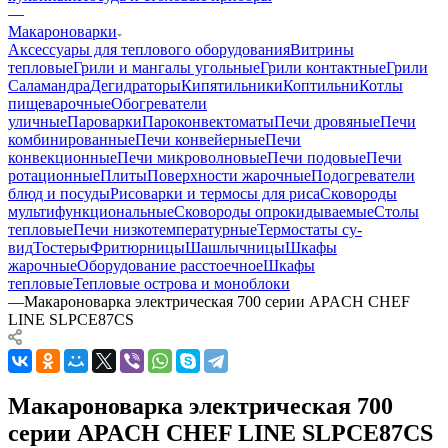
—
Макароноварки
Аксессуары для теплового оборудования
Витрины
тепловые
Грили и мангалы угольные
Грили контактные
Грили
Саламандра
Дегидраторы
Кипятильники
Коптильни
Котлы
пищеварочные
Обогреватели
уличные
Пароварки
Пароконвектоматы
Печи дровяные
Печи
комбинированные
Печи конвейерные
Печи
конвекционные
Печи микроволновые
Печи подовые
Печи
ротационные
Плиты
Поверхности жарочные
Подогреватели
блюд и посуды
Рисоварки и термосы для риса
Сковороды
мультифункциональные
Сковороды опрокидываемые
Столы
тепловые
Печи низкотемпературные
Термостаты су-
вид
Тостеры
Фритюрницы
Шашлычницы
Шкафы
жарочные
Оборудование расстоечное
Шкафы
тепловые
Тепловые острова и моноблоки
—
Макароноварка электрическая 700 серии APACH CHEF
LINE SLPCE87CS
Макароноварка электрическая 700
серии APACH CHEF LINE SLPCE87CS