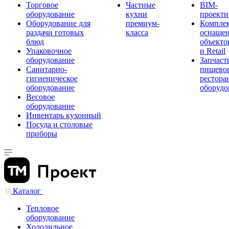
Торговое
Частные
BIM-
оборудование
кухни
проекти
Оборудование для
премиум-
Компле
раздачи готовых
класса
оснаще
блюд
объекто
Упаковочное
и Retail
оборудование
Запчаст
Санитарно-
пищевог
гигиеническое
рестора
оборудование
оборудо
Весовое
оборудование
Инвентарь кухонный
Посуда и столовые
приборы
Каталог
Тепловое
оборудование
Холодильное