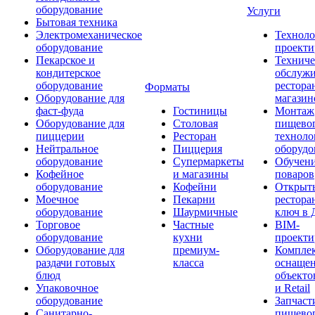
оборудование
Услуги
Бытовая техника
Электромеханическое
Техноло
оборудование
проекти
Пекарское и
Техниче
кондитерское
обслуж
оборудование
рестора
Форматы
Оборудование для
магазин
фаст-фуда
Гостиницы
Монтаж
Оборудование для
Столовая
пищево
пиццерии
Ресторан
техноло
Нейтральное
Пиццерия
оборудо
оборудование
Супермаркеты
Обучени
Кофейное
и магазины
поваров
оборудование
Кофейни
Открыт
Моечное
Пекарни
рестора
оборудование
Шаурмичные
ключ в 
Торговое
Частные
BIM-
оборудование
кухни
проекти
Оборудование для
премиум-
Компле
раздачи готовых
класса
оснаще
блюд
объекто
Упаковочное
и Retail
оборудование
Запчаст
Санитарно-
пищевог