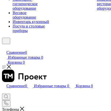
гигиеническое
рестора
оборудование
оборудо
Весовое
оборудование
Инвентарь кухонный
Посуда и столовые
приборы
Сравнение
0
Избранные товары
0
Корзина
0
Сравнение
0
Избранные товары
0
Корзина
0
Телефоны