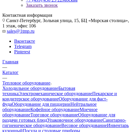
Заказать звонок
Контактная информация
Санкт-Петербург, Зольная улица, 15, БЦ «Морская столица»,
1 этаж, офис 106
sales@1tmp.ru
Вконтакте
Telegram
Pinterest
Главная
—
Каталог
—
Тепловое оборудование
Холодильное оборудование
Бытовая
техника
Электромеханическое оборудование
Пекарское и
кондитерское оборудование
Оборудование для фаст-
фуда
Оборудование для пиццерии
Нейтральное
оборудование
Кофейное оборудование
Моечное
оборудование
Торговое оборудование
Оборудование для
раздачи готовых блюд
Упаковочное оборудование
Санитарно-
гигиеническое оборудование
Весовое оборудование
Инвентарь
кухонный
Посуда и столовые приборы