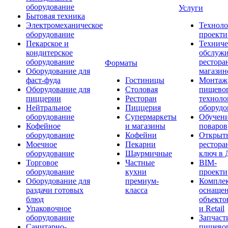
оборудование
Услуги
Бытовая техника
Электромеханическое
Техноло
оборудование
проекти
Пекарское и
Техниче
кондитерское
обслуж
оборудование
рестора
Форматы
Оборудование для
магазин
фаст-фуда
Гостиницы
Монтаж
Оборудование для
Столовая
пищево
пиццерии
Ресторан
техноло
Нейтральное
Пиццерия
оборудо
оборудование
Супермаркеты
Обучени
Кофейное
и магазины
поваров
оборудование
Кофейни
Открыт
Моечное
Пекарни
рестора
оборудование
Шаурмичные
ключ в 
Торговое
Частные
BIM-
оборудование
кухни
проекти
Оборудование для
премиум-
Компле
раздачи готовых
класса
оснаще
блюд
объекто
Упаковочное
и Retail
оборудование
Запчаст
Санитарно-
пищевог