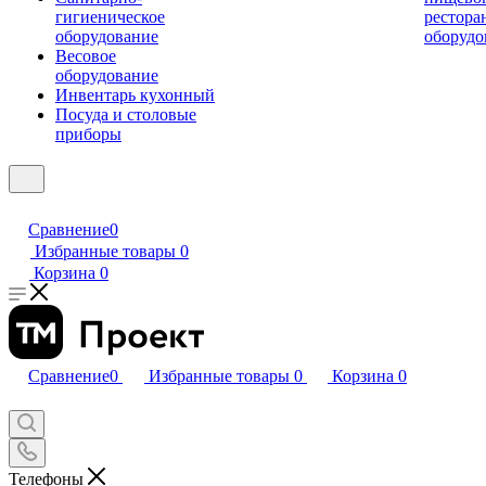
гигиеническое
рестора
оборудование
оборудо
Весовое
оборудование
Инвентарь кухонный
Посуда и столовые
приборы
Сравнение
0
Избранные товары
0
Корзина
0
Сравнение
0
Избранные товары
0
Корзина
0
Телефоны