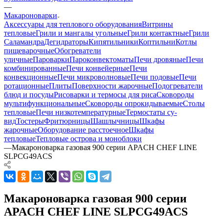
—
Макароноварки
Аксессуары для теплового оборудования
Витрины
тепловые
Грили и мангалы угольные
Грили контактные
Грили
Саламандра
Дегидраторы
Кипятильники
Коптильни
Котлы
пищеварочные
Обогреватели
уличные
Пароварки
Пароконвектоматы
Печи дровяные
Печи
комбинированные
Печи конвейерные
Печи
конвекционные
Печи микроволновые
Печи подовые
Печи
ротационные
Плиты
Поверхности жарочные
Подогреватели
блюд и посуды
Рисоварки и термосы для риса
Сковороды
мультифункциональные
Сковороды опрокидываемые
Столы
тепловые
Печи низкотемпературные
Термостаты су-
вид
Тостеры
Фритюрницы
Шашлычницы
Шкафы
жарочные
Оборудование расстоечное
Шкафы
тепловые
Тепловые острова и моноблоки
—
Макароноварка газовая 900 серии APACH CHEF LINE
SLPCG49ACS
Макароноварка газовая 900 серии
APACH CHEF LINE SLPCG49ACS