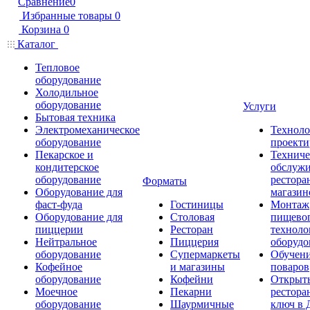
Сравнение
0
Избранные товары
0
Корзина
0
Каталог
Тепловое
оборудование
Холодильное
оборудование
Услуги
Бытовая техника
Электромеханическое
Техноло
оборудование
проекти
Пекарское и
Техниче
кондитерское
обслуж
оборудование
рестора
Форматы
Оборудование для
магазин
фаст-фуда
Гостиницы
Монтаж
Оборудование для
Столовая
пищево
пиццерии
Ресторан
техноло
Нейтральное
Пиццерия
оборудо
оборудование
Супермаркеты
Обучени
Кофейное
и магазины
поваров
оборудование
Кофейни
Открыт
Моечное
Пекарни
рестора
оборудование
Шаурмичные
ключ в 