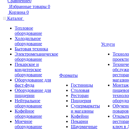
Сравнение
0
Избранные товары
0
Корзина
0
Каталог
Тепловое
оборудование
Холодильное
оборудование
Услуги
Бытовая техника
Электромеханическое
Техноло
оборудование
проекти
Пекарское и
Техниче
кондитерское
обслуж
оборудование
рестора
Форматы
Оборудование для
магазин
фаст-фуда
Гостиницы
Монтаж
Оборудование для
Столовая
пищево
пиццерии
Ресторан
техноло
Нейтральное
Пиццерия
оборудо
оборудование
Супермаркеты
Обучени
Кофейное
и магазины
поваров
оборудование
Кофейни
Открыт
Моечное
Пекарни
рестора
оборудование
Шаурмичные
ключ в 