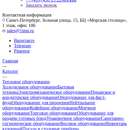
Заказать звонок
Контактная информация
Санкт-Петербург, Зольная улица, 15, БЦ «Морская столица»,
1 этаж, офис 106
sales@1tmp.ru
Вконтакте
Telegram
Pinterest
Главная
—
Каталог
—
Тепловое оборудование
Холодильное оборудование
Бытовая
техника
Электромеханическое оборудование
Пекарское и
кондитерское оборудование
Оборудование для фаст-
фуда
Оборудование для пиццерии
Нейтральное
оборудование
Кофейное оборудование
Моечное
оборудование
Торговое оборудование
Оборудование для
раздачи готовых блюд
Упаковочное оборудование
Санитарно-
гигиеническое оборудование
Весовое оборудование
Инвентарь
кухонный
Посуда и столовые приборы