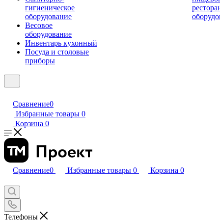
гигиеническое
рестора
оборудование
оборудо
Весовое
оборудование
Инвентарь кухонный
Посуда и столовые
приборы
Сравнение
0
Избранные товары
0
Корзина
0
Сравнение
0
Избранные товары
0
Корзина
0
Телефоны