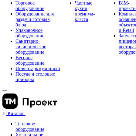
Торговое
Частные
BIM-
оборудование
кухни
проекти
Оборудование для
премиум-
Компле
раздачи готовых
класса
оснаще
блюд
объекто
Упаковочное
и Retail
оборудование
Запчаст
Санитарно-
пищевог
гигиеническое
рестора
оборудование
оборудо
Весовое
оборудование
Инвентарь кухонный
Посуда и столовые
приборы
Каталог
Тепловое
оборудование
Холодильное