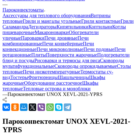
—
Пароконвектоматы
Аксессуары для теплового оборудования
Витрины
тепловые
Грили и мангалы угольные
Грили контактные
Грили
Саламандра
Дегидраторы
Кипятильники
Коптильни
Котлы
пищеварочные
Макароноварки
Обогреватели
уличные
Пароварки
Печи дровяные
Печи
комбинированные
Печи конвейерные
Печи
конвекционные
Печи микроволновые
Печи подовые
Печи
ротационные
Плиты
Поверхности жарочные
Подогреватели
блюд и посуды
Рисоварки и термосы для риса
Сковороды
мультифункциональные
Сковороды опрокидываемые
Столы
тепловые
Печи низкотемпературные
Термостаты су-
вид
Тостеры
Фритюрницы
Шашлычницы
Шкафы
жарочные
Оборудование расстоечное
Шкафы
тепловые
Тепловые острова и моноблоки
—
Пароконвектомат UNOX XEVL-2021-YPRS
Пароконвектомат UNOX XEVL-2021-
YPRS