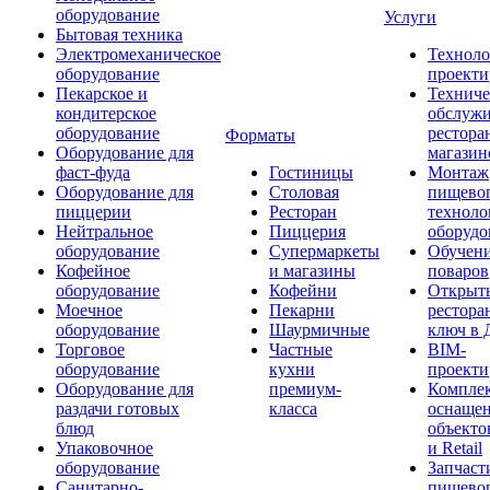
оборудование
Услуги
Бытовая техника
Электромеханическое
Техноло
оборудование
проекти
Пекарское и
Техниче
кондитерское
обслуж
оборудование
рестора
Форматы
Оборудование для
магазин
фаст-фуда
Гостиницы
Монтаж
Оборудование для
Столовая
пищево
пиццерии
Ресторан
техноло
Нейтральное
Пиццерия
оборудо
оборудование
Супермаркеты
Обучени
Кофейное
и магазины
поваров
оборудование
Кофейни
Открыт
Моечное
Пекарни
рестора
оборудование
Шаурмичные
ключ в 
Торговое
Частные
BIM-
оборудование
кухни
проекти
Оборудование для
премиум-
Компле
раздачи готовых
класса
оснаще
блюд
объекто
Упаковочное
и Retail
оборудование
Запчаст
Санитарно-
пищевог