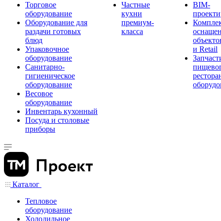
Торговое
Частные
BIM-
оборудование
кухни
проекти
Оборудование для
премиум-
Компле
раздачи готовых
класса
оснаще
блюд
объекто
Упаковочное
и Retail
оборудование
Запчаст
Санитарно-
пищевог
гигиеническое
рестора
оборудование
оборудо
Весовое
оборудование
Инвентарь кухонный
Посуда и столовые
приборы
Каталог
Тепловое
оборудование
Холодильное