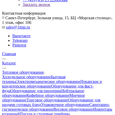
Заказать звонок
Контактная информация
Санкт-Петербург, Зольная улица, 15, БЦ «Морская столица»,
1 этаж, офис 106
sales@1tmp.ru
Вконтакте
Telegram
Pinterest
Главная
—
Каталог
—
Тепловое оборудование
Холодильное оборудование
Бытовая
техника
Электромеханическое оборудование
Пекарское и
кондитерское оборудование
Оборудование для фаст-
фуда
Оборудование для пиццерии
Нейтральное
оборудование
Кофейное оборудование
Моечное
оборудование
Торговое оборудование
Оборудование для
раздачи готовых блюд
Упаковочное оборудование
Санитарно-
гигиеническое оборудование
Весовое оборудование
Инвентарь
кухонный
Посуда и столовые приборы