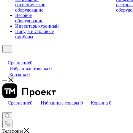
гигиеническое
рестора
оборудование
оборудо
Весовое
оборудование
Инвентарь кухонный
Посуда и столовые
приборы
Сравнение
0
Избранные товары
0
Корзина
0
Сравнение
0
Избранные товары
0
Корзина
0
Телефоны