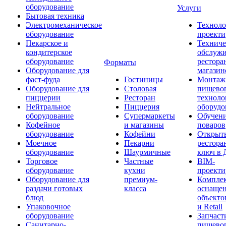
оборудование
Услуги
Бытовая техника
Электромеханическое
Техноло
оборудование
проекти
Пекарское и
Техниче
кондитерское
обслуж
оборудование
рестора
Форматы
Оборудование для
магазин
фаст-фуда
Гостиницы
Монтаж
Оборудование для
Столовая
пищево
пиццерии
Ресторан
техноло
Нейтральное
Пиццерия
оборудо
оборудование
Супермаркеты
Обучени
Кофейное
и магазины
поваров
оборудование
Кофейни
Открыт
Моечное
Пекарни
рестора
оборудование
Шаурмичные
ключ в 
Торговое
Частные
BIM-
оборудование
кухни
проекти
Оборудование для
премиум-
Компле
раздачи готовых
класса
оснаще
блюд
объекто
Упаковочное
и Retail
оборудование
Запчаст
Санитарно-
пищевог