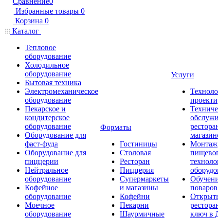
Сравнение
0
Избранные товары
0
Корзина
0
Каталог
Тепловое
оборудование
Холодильное
оборудование
Услуги
Бытовая техника
Электромеханическое
Техноло
оборудование
проекти
Пекарское и
Техниче
кондитерское
обслуж
оборудование
рестора
Форматы
Оборудование для
магазин
фаст-фуда
Гостиницы
Монтаж
Оборудование для
Столовая
пищево
пиццерии
Ресторан
техноло
Нейтральное
Пиццерия
оборудо
оборудование
Супермаркеты
Обучени
Кофейное
и магазины
поваров
оборудование
Кофейни
Открыт
Моечное
Пекарни
рестора
оборудование
Шаурмичные
ключ в 