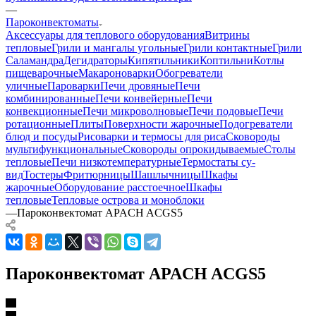
—
Пароконвектоматы
Аксессуары для теплового оборудования
Витрины
тепловые
Грили и мангалы угольные
Грили контактные
Грили
Саламандра
Дегидраторы
Кипятильники
Коптильни
Котлы
пищеварочные
Макароноварки
Обогреватели
уличные
Пароварки
Печи дровяные
Печи
комбинированные
Печи конвейерные
Печи
конвекционные
Печи микроволновые
Печи подовые
Печи
ротационные
Плиты
Поверхности жарочные
Подогреватели
блюд и посуды
Рисоварки и термосы для риса
Сковороды
мультифункциональные
Сковороды опрокидываемые
Столы
тепловые
Печи низкотемпературные
Термостаты су-
вид
Тостеры
Фритюрницы
Шашлычницы
Шкафы
жарочные
Оборудование расстоечное
Шкафы
тепловые
Тепловые острова и моноблоки
—
Пароконвектомат APACH ACGS5
Пароконвектомат APACH ACGS5