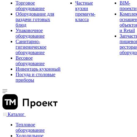
Торговое
Частные
BIM-
оборудование
кухни
проекти
Оборудование для
премиум-
Компле
раздачи готовых
класса
оснаще
блюд
объекто
Упаковочное
и Retail
оборудование
Запчаст
Санитарно-
пищевог
гигиеническое
рестора
оборудование
оборудо
Весовое
оборудование
Инвентарь кухонный
Посуда и столовые
приборы
Каталог
Тепловое
оборудование
Холодильное