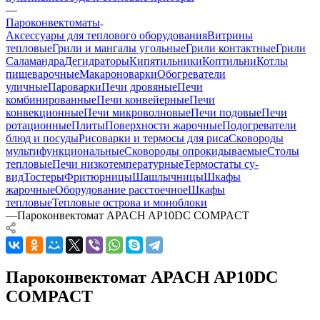
—
Пароконвектоматы
Аксессуары для теплового оборудования
Витрины
тепловые
Грили и мангалы угольные
Грили контактные
Грили
Саламандра
Дегидраторы
Кипятильники
Коптильни
Котлы
пищеварочные
Макароноварки
Обогреватели
уличные
Пароварки
Печи дровяные
Печи
комбинированные
Печи конвейерные
Печи
конвекционные
Печи микроволновые
Печи подовые
Печи
ротационные
Плиты
Поверхности жарочные
Подогреватели
блюд и посуды
Рисоварки и термосы для риса
Сковороды
мультифункциональные
Сковороды опрокидываемые
Столы
тепловые
Печи низкотемпературные
Термостаты су-
вид
Тостеры
Фритюрницы
Шашлычницы
Шкафы
жарочные
Оборудование расстоечное
Шкафы
тепловые
Тепловые острова и моноблоки
—
Пароконвектомат APACH AP10DC COMPACT
Пароконвектомат APACH AP10DC
COMPACT