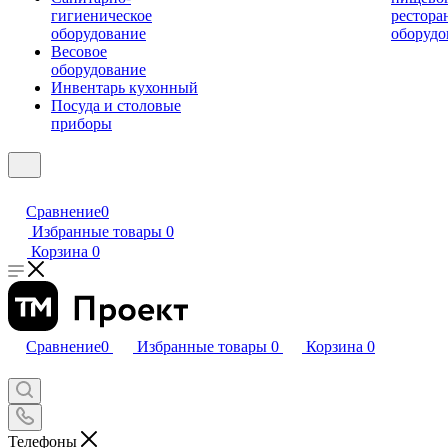
гигиеническое
рестора
оборудование
оборудо
Весовое
оборудование
Инвентарь кухонный
Посуда и столовые
приборы
Сравнение
0
Избранные товары
0
Корзина
0
Сравнение
0
Избранные товары
0
Корзина
0
Телефоны