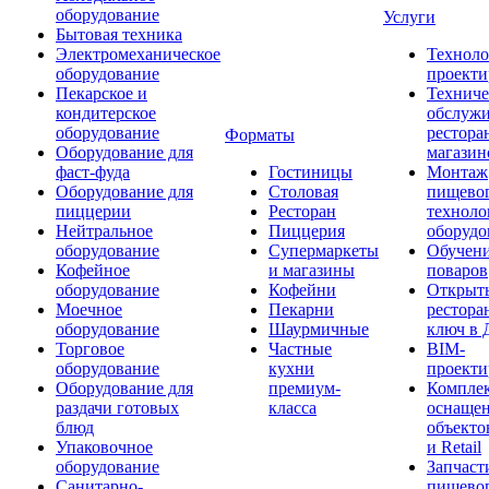
оборудование
Услуги
Бытовая техника
Электромеханическое
Техноло
оборудование
проекти
Пекарское и
Техниче
кондитерское
обслуж
оборудование
рестора
Форматы
Оборудование для
магазин
фаст-фуда
Гостиницы
Монтаж
Оборудование для
Столовая
пищево
пиццерии
Ресторан
техноло
Нейтральное
Пиццерия
оборудо
оборудование
Супермаркеты
Обучени
Кофейное
и магазины
поваров
оборудование
Кофейни
Открыт
Моечное
Пекарни
рестора
оборудование
Шаурмичные
ключ в 
Торговое
Частные
BIM-
оборудование
кухни
проекти
Оборудование для
премиум-
Компле
раздачи готовых
класса
оснаще
блюд
объекто
Упаковочное
и Retail
оборудование
Запчаст
Санитарно-
пищевог