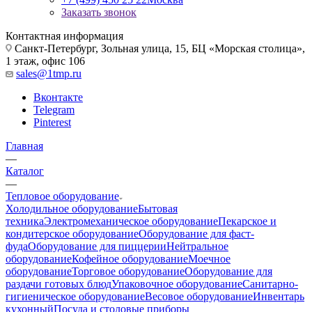
Заказать звонок
Контактная информация
Санкт-Петербург, Зольная улица, 15, БЦ «Морская столица»,
1 этаж, офис 106
sales@1tmp.ru
Вконтакте
Telegram
Pinterest
Главная
—
Каталог
—
Тепловое оборудование
Холодильное оборудование
Бытовая
техника
Электромеханическое оборудование
Пекарское и
кондитерское оборудование
Оборудование для фаст-
фуда
Оборудование для пиццерии
Нейтральное
оборудование
Кофейное оборудование
Моечное
оборудование
Торговое оборудование
Оборудование для
раздачи готовых блюд
Упаковочное оборудование
Санитарно-
гигиеническое оборудование
Весовое оборудование
Инвентарь
кухонный
Посуда и столовые приборы