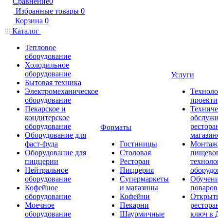
Сравнение
0
Избранные товары
0
Корзина
0
Каталог
Тепловое
оборудование
Холодильное
оборудование
Услуги
Бытовая техника
Электромеханическое
Техноло
оборудование
проекти
Пекарское и
Техниче
кондитерское
обслуж
оборудование
рестора
Форматы
Оборудование для
магазин
фаст-фуда
Гостиницы
Монтаж
Оборудование для
Столовая
пищево
пиццерии
Ресторан
техноло
Нейтральное
Пиццерия
оборудо
оборудование
Супермаркеты
Обучени
Кофейное
и магазины
поваров
оборудование
Кофейни
Открыт
Моечное
Пекарни
рестора
оборудование
Шаурмичные
ключ в 