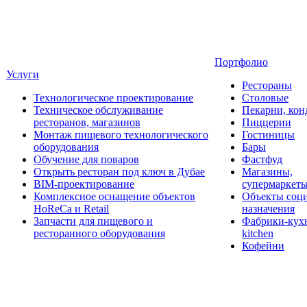
Портфолио
Услуги
Рестораны
Технологическое проектирование
Столовые
Техническое обслуживание
Пекарни, кон
ресторанов, магазинов
Пиццерии
Монтаж пищевого технологического
Гостиницы
оборудования
Бары
Обучение для поваров
Фастфуд
Открыть ресторан под ключ в Дубае
Магазины,
BIM-проектирование
супермаркет
Комплексное оснащение объектов
Объекты соц
HoReCa и Retail
назначения
Запчасти для пищевого и
Фабрики-кухн
ресторанного оборудования
kitchen
Кофейни