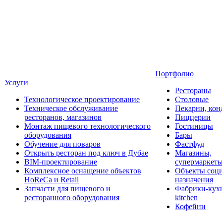
Портфолио
Услуги
Рестораны
Технологическое проектирование
Столовые
Техническое обслуживание
Пекарни, кон
ресторанов, магазинов
Пиццерии
Монтаж пищевого технологического
Гостиницы
оборудования
Бары
Обучение для поваров
Фастфуд
Открыть ресторан под ключ в Дубае
Магазины,
BIM-проектирование
супермаркет
Комплексное оснащение объектов
Объекты соц
HoReCa и Retail
назначения
Запчасти для пищевого и
Фабрики-кухн
ресторанного оборудования
kitchen
Кофейни