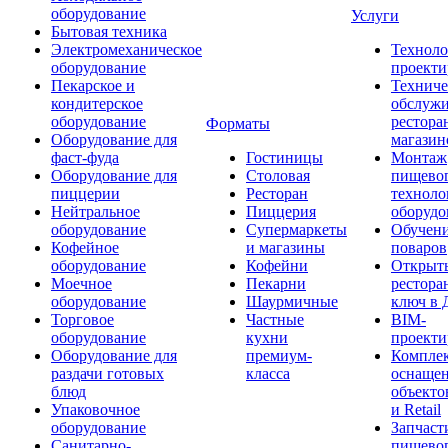
оборудование
Услуги
Бытовая техника
Электромеханическое
Техноло
оборудование
проекти
Пекарское и
Техниче
кондитерское
обслуж
оборудование
рестора
Форматы
Оборудование для
магазин
фаст-фуда
Гостиницы
Монтаж
Оборудование для
Столовая
пищево
пиццерии
Ресторан
техноло
Нейтральное
Пиццерия
оборудо
оборудование
Супермаркеты
Обучени
Кофейное
и магазины
поваров
оборудование
Кофейни
Открыт
Моечное
Пекарни
рестора
оборудование
Шаурмичные
ключ в 
Торговое
Частные
BIM-
оборудование
кухни
проекти
Оборудование для
премиум-
Компле
раздачи готовых
класса
оснаще
блюд
объекто
Упаковочное
и Retail
оборудование
Запчаст
Санитарно-
пищевог