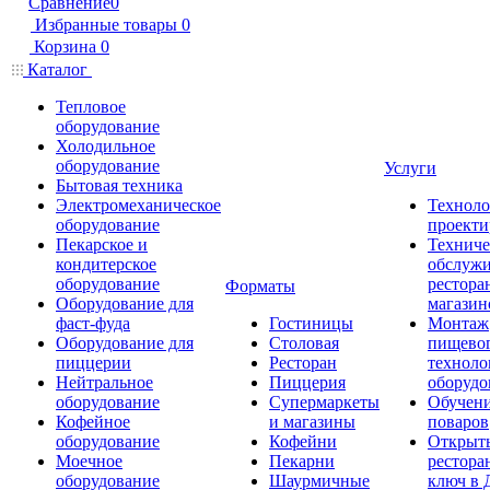
Сравнение
0
Избранные товары
0
Корзина
0
Каталог
Тепловое
оборудование
Холодильное
оборудование
Услуги
Бытовая техника
Электромеханическое
Техноло
оборудование
проекти
Пекарское и
Техниче
кондитерское
обслуж
оборудование
рестора
Форматы
Оборудование для
магазин
фаст-фуда
Гостиницы
Монтаж
Оборудование для
Столовая
пищево
пиццерии
Ресторан
техноло
Нейтральное
Пиццерия
оборудо
оборудование
Супермаркеты
Обучени
Кофейное
и магазины
поваров
оборудование
Кофейни
Открыт
Моечное
Пекарни
рестора
оборудование
Шаурмичные
ключ в 