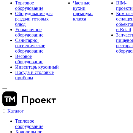
Торговое
Частные
BIM-
оборудование
кухни
проекти
Оборудование для
премиум-
Компле
раздачи готовых
класса
оснаще
блюд
объекто
Упаковочное
и Retail
оборудование
Запчаст
Санитарно-
пищевог
гигиеническое
рестора
оборудование
оборудо
Весовое
оборудование
Инвентарь кухонный
Посуда и столовые
приборы
Каталог
Тепловое
оборудование
Холодильное