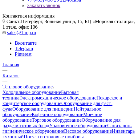
Заказать звонок
Контактная информация
Санкт-Петербург, Зольная улица, 15, БЦ «Морская столица»,
1 этаж, офис 106
sales@1tmp.ru
Вконтакте
Telegram
Pinterest
Главная
—
Каталог
—
Тепловое оборудование
Холодильное оборудование
Бытовая
техника
Электромеханическое оборудование
Пекарское и
кондитерское оборудование
Оборудование для фаст-
фуда
Оборудование для пиццерии
Нейтральное
оборудование
Кофейное оборудование
Моечное
оборудование
Торговое оборудование
Оборудование для
раздачи готовых блюд
Упаковочное оборудование
Санитарно-
гигиеническое оборудование
Весовое оборудование
Инвентарь
кухонный
Посуда и столовые приборы