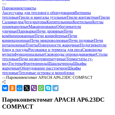
—
Пароконвектоматы
Аксессуары для теплового оборудования
Витрины
тепловые
Грили и мангалы угольные
Грили контактные
Грили
Саламандра
Дегидраторы
Кипятильники
Коптильни
Котлы
пищеварочные
Макароноварки
Обогреватели
уличные
Пароварки
Печи дровяные
Печи
комбинированные
Печи конвейерные
Печи
конвекционные
Печи микроволновые
Печи подовые
Печи
ротационные
Плиты
Поверхности жарочные
Подогреватели
блюд и посуды
Рисоварки и термосы для риса
Сковороды
мультифункциональные
Сковороды опрокидываемые
Столы
тепловые
Печи низкотемпературные
Термостаты су-
вид
Тостеры
Фритюрницы
Шашлычницы
Шкафы
жарочные
Оборудование расстоечное
Шкафы
тепловые
Тепловые острова и моноблоки
—
Пароконвектомат APACH AP6.23DC COMPACT
Пароконвектомат APACH AP6.23DC
COMPACT