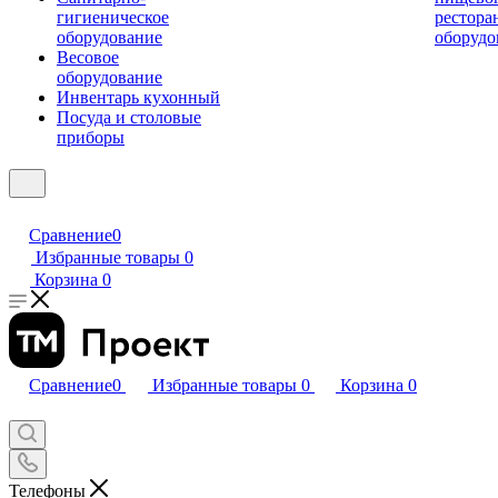
гигиеническое
рестора
оборудование
оборудо
Весовое
оборудование
Инвентарь кухонный
Посуда и столовые
приборы
Сравнение
0
Избранные товары
0
Корзина
0
Сравнение
0
Избранные товары
0
Корзина
0
Телефоны