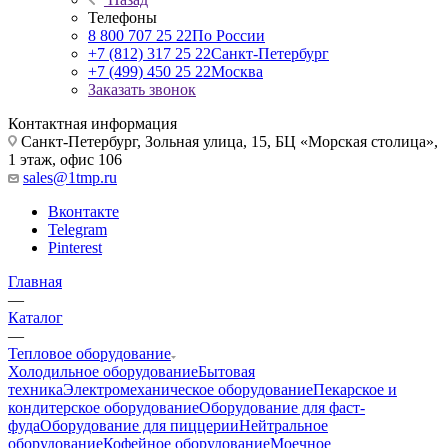
Телефоны
8 800 707 25 22
По России
+7 (812) 317 25 22
Санкт-Петербург
+7 (499) 450 25 22
Москва
Заказать звонок
Контактная информация
Санкт-Петербург, Зольная улица, 15, БЦ «Морская столица»,
1 этаж, офис 106
sales@1tmp.ru
Вконтакте
Telegram
Pinterest
Главная
—
Каталог
—
Тепловое оборудование
Холодильное оборудование
Бытовая
техника
Электромеханическое оборудование
Пекарское и
кондитерское оборудование
Оборудование для фаст-
фуда
Оборудование для пиццерии
Нейтральное
оборудование
Кофейное оборудование
Моечное