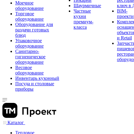
Пекарни
рестора
Моечное
Шаурмичные
ключ в 
оборудование
Частные
BIM-
Торговое
кухни
проекти
оборудование
премиум-
Компле
Оборудование для
класса
оснаще
раздачи готовых
объекто
блюд
и Retail
Упаковочное
Запчаст
оборудование
пищевог
Санитарно-
рестора
гигиеническое
оборудо
оборудование
Весовое
оборудование
Инвентарь кухонный
Посуда и столовые
приборы
Каталог
Тепловое