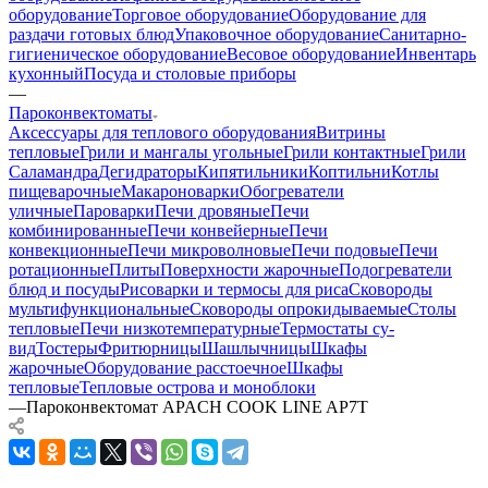
оборудование
Торговое оборудование
Оборудование для
раздачи готовых блюд
Упаковочное оборудование
Санитарно-
гигиеническое оборудование
Весовое оборудование
Инвентарь
кухонный
Посуда и столовые приборы
—
Пароконвектоматы
Аксессуары для теплового оборудования
Витрины
тепловые
Грили и мангалы угольные
Грили контактные
Грили
Саламандра
Дегидраторы
Кипятильники
Коптильни
Котлы
пищеварочные
Макароноварки
Обогреватели
уличные
Пароварки
Печи дровяные
Печи
комбинированные
Печи конвейерные
Печи
конвекционные
Печи микроволновые
Печи подовые
Печи
ротационные
Плиты
Поверхности жарочные
Подогреватели
блюд и посуды
Рисоварки и термосы для риса
Сковороды
мультифункциональные
Сковороды опрокидываемые
Столы
тепловые
Печи низкотемпературные
Термостаты су-
вид
Тостеры
Фритюрницы
Шашлычницы
Шкафы
жарочные
Оборудование расстоечное
Шкафы
тепловые
Тепловые острова и моноблоки
—
Пароконвектомат APACH COOK LINE AP7T