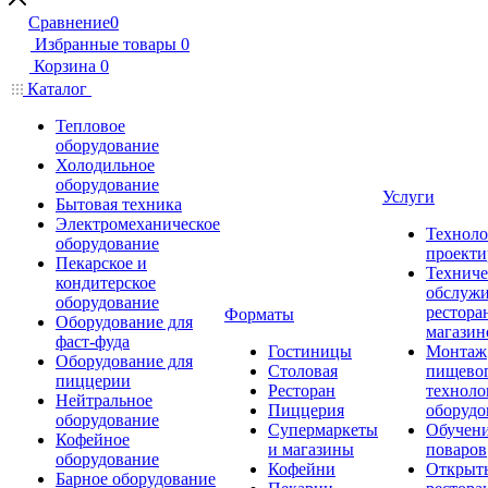
Сравнение
0
Избранные товары
0
Корзина
0
Каталог
Тепловое
оборудование
Холодильное
оборудование
Услуги
Бытовая техника
Электромеханическое
Техноло
оборудование
проекти
Пекарское и
Техниче
кондитерское
обслуж
оборудование
рестора
Форматы
Оборудование для
магазин
фаст-фуда
Гостиницы
Монтаж
Оборудование для
Столовая
пищево
пиццерии
Ресторан
техноло
Нейтральное
Пиццерия
оборудо
оборудование
Супермаркеты
Обучени
Кофейное
и магазины
поваров
оборудование
Кофейни
Открыт
Барное оборудование