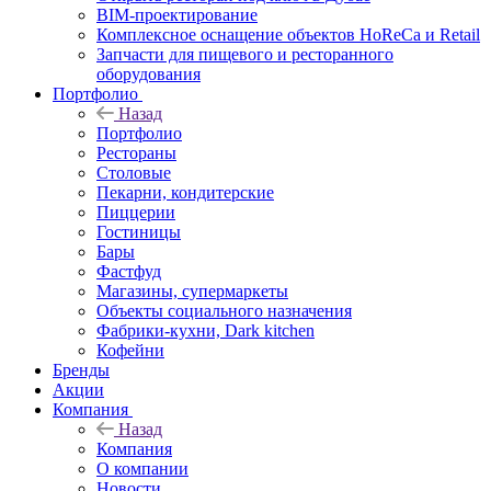
BIM-проектирование
Комплексное оснащение объектов HoReCa и Retail
Запчасти для пищевого и ресторанного
оборудования
Портфолио
Назад
Портфолио
Рестораны
Столовые
Пекарни, кондитерские
Пиццерии
Гостиницы
Бары
Фастфуд
Магазины, супермаркеты
Объекты социального назначения
Фабрики-кухни, Dark kitchen
Кофейни
Бренды
Акции
Компания
Назад
Компания
О компании
Новости