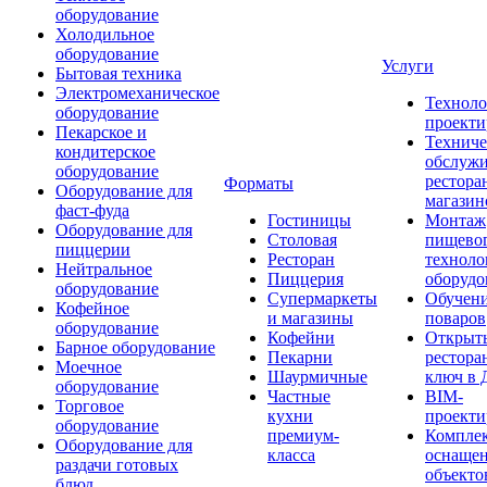
оборудование
Холодильное
оборудование
Услуги
Бытовая техника
Электромеханическое
Техноло
оборудование
проекти
Пекарское и
Техниче
кондитерское
обслуж
оборудование
рестора
Форматы
Оборудование для
магазин
фаст-фуда
Гостиницы
Монтаж
Оборудование для
Столовая
пищево
пиццерии
Ресторан
техноло
Нейтральное
Пиццерия
оборудо
оборудование
Супермаркеты
Обучени
Кофейное
и магазины
поваров
оборудование
Кофейни
Открыт
Барное оборудование
Пекарни
рестора
Моечное
Шаурмичные
ключ в 
оборудование
Частные
BIM-
Торговое
кухни
проекти
оборудование
премиум-
Компле
Оборудование для
класса
оснаще
раздачи готовых
объекто
блюд