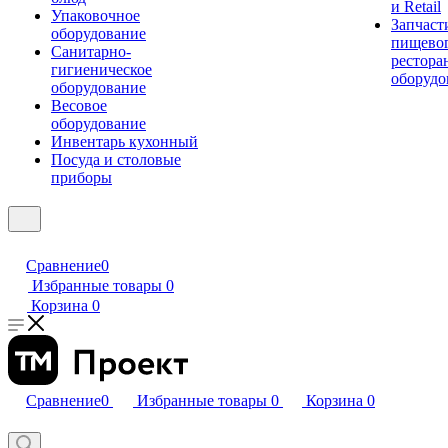
и Retail
Упаковочное
Запчаст
оборудование
пищевог
Санитарно-
рестора
гигиеническое
оборудо
оборудование
Весовое
оборудование
Инвентарь кухонный
Посуда и столовые
приборы
Сравнение
0
Избранные товары
0
Корзина
0
Сравнение
0
Избранные товары
0
Корзина
0