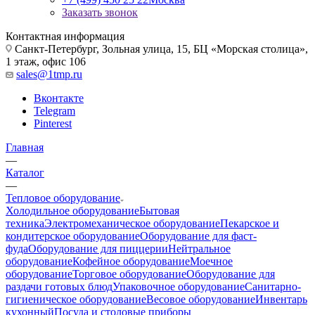
Заказать звонок
Контактная информация
Санкт-Петербург, Зольная улица, 15, БЦ «Морская столица»,
1 этаж, офис 106
sales@1tmp.ru
Вконтакте
Telegram
Pinterest
Главная
—
Каталог
—
Тепловое оборудование
Холодильное оборудование
Бытовая
техника
Электромеханическое оборудование
Пекарское и
кондитерское оборудование
Оборудование для фаст-
фуда
Оборудование для пиццерии
Нейтральное
оборудование
Кофейное оборудование
Моечное
оборудование
Торговое оборудование
Оборудование для
раздачи готовых блюд
Упаковочное оборудование
Санитарно-
гигиеническое оборудование
Весовое оборудование
Инвентарь
кухонный
Посуда и столовые приборы