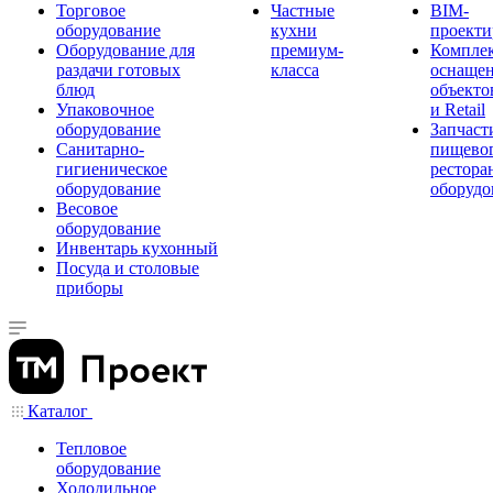
Торговое
Частные
BIM-
оборудование
кухни
проекти
Оборудование для
премиум-
Компле
раздачи готовых
класса
оснаще
блюд
объекто
Упаковочное
и Retail
оборудование
Запчаст
Санитарно-
пищевог
гигиеническое
рестора
оборудование
оборудо
Весовое
оборудование
Инвентарь кухонный
Посуда и столовые
приборы
Каталог
Тепловое
оборудование
Холодильное