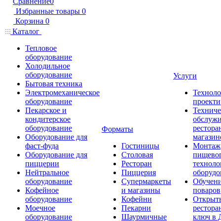
Сравнение
0
Избранные товары
0
Корзина
0
Каталог
Тепловое
оборудование
Холодильное
оборудование
Услуги
Бытовая техника
Электромеханическое
Техноло
оборудование
проекти
Пекарское и
Техниче
кондитерское
обслуж
оборудование
рестора
Форматы
Оборудование для
магазин
фаст-фуда
Гостиницы
Монтаж
Оборудование для
Столовая
пищево
пиццерии
Ресторан
техноло
Нейтральное
Пиццерия
оборудо
оборудование
Супермаркеты
Обучени
Кофейное
и магазины
поваров
оборудование
Кофейни
Открыт
Моечное
Пекарни
рестора
оборудование
Шаурмичные
ключ в 