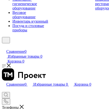
гигиеническое
рестора
оборудование
оборудо
Весовое
оборудование
Инвентарь кухонный
Посуда и столовые
приборы
Сравнение
0
Избранные товары
0
Корзина
0
Сравнение
0
Избранные товары
0
Корзина
0
Телефоны