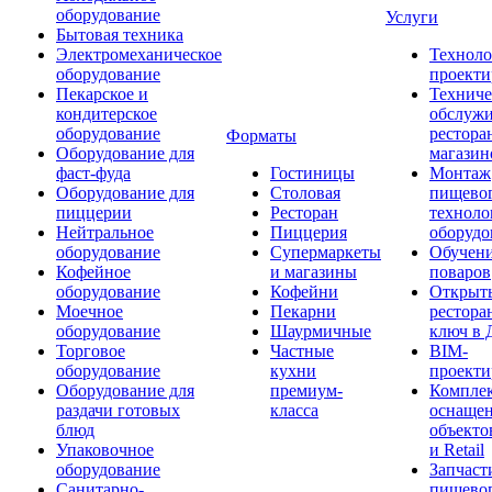
оборудование
Услуги
Бытовая техника
Электромеханическое
Техноло
оборудование
проекти
Пекарское и
Техниче
кондитерское
обслуж
оборудование
рестора
Форматы
Оборудование для
магазин
фаст-фуда
Гостиницы
Монтаж
Оборудование для
Столовая
пищево
пиццерии
Ресторан
техноло
Нейтральное
Пиццерия
оборудо
оборудование
Супермаркеты
Обучени
Кофейное
и магазины
поваров
оборудование
Кофейни
Открыт
Моечное
Пекарни
рестора
оборудование
Шаурмичные
ключ в 
Торговое
Частные
BIM-
оборудование
кухни
проекти
Оборудование для
премиум-
Компле
раздачи готовых
класса
оснаще
блюд
объекто
Упаковочное
и Retail
оборудование
Запчаст
Санитарно-
пищевог