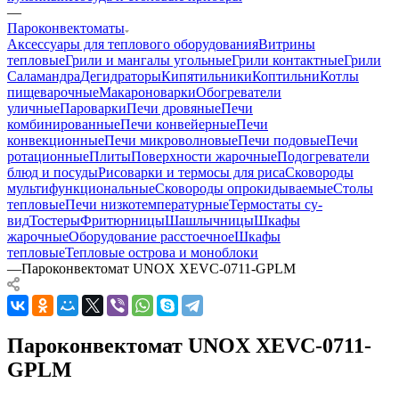
—
Пароконвектоматы
Аксессуары для теплового оборудования
Витрины
тепловые
Грили и мангалы угольные
Грили контактные
Грили
Саламандра
Дегидраторы
Кипятильники
Коптильни
Котлы
пищеварочные
Макароноварки
Обогреватели
уличные
Пароварки
Печи дровяные
Печи
комбинированные
Печи конвейерные
Печи
конвекционные
Печи микроволновые
Печи подовые
Печи
ротационные
Плиты
Поверхности жарочные
Подогреватели
блюд и посуды
Рисоварки и термосы для риса
Сковороды
мультифункциональные
Сковороды опрокидываемые
Столы
тепловые
Печи низкотемпературные
Термостаты су-
вид
Тостеры
Фритюрницы
Шашлычницы
Шкафы
жарочные
Оборудование расстоечное
Шкафы
тепловые
Тепловые острова и моноблоки
—
Пароконвектомат UNOX XEVC-0711-GPLM
Пароконвектомат UNOX XEVC-0711-
GPLM