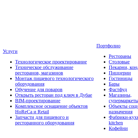
Портфолио
Услуги
Рестораны
Технологическое проектирование
Столовые
Техническое обслуживание
Пекарни, кон
ресторанов, магазинов
Пиццерии
Монтаж пищевого технологического
Гостиницы
оборудования
Бары
Обучение для поваров
Фастфуд
Открыть ресторан под ключ в Дубае
Магазины,
BIM-проектирование
супермаркет
Комплексное оснащение объектов
Объекты соц
HoReCa и Retail
назначения
Запчасти для пищевого и
Фабрики-кухн
ресторанного оборудования
kitchen
Кофейни