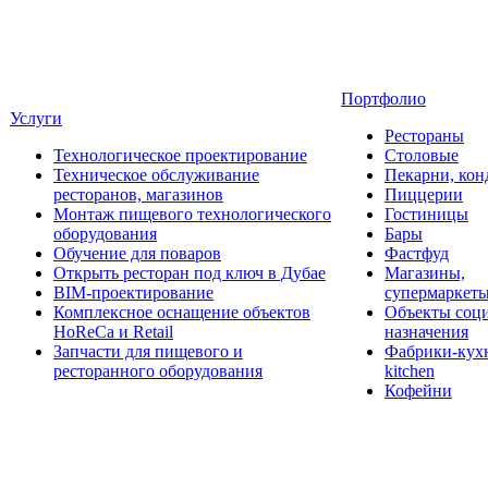
Портфолио
Услуги
Рестораны
Технологическое проектирование
Столовые
Техническое обслуживание
Пекарни, кон
ресторанов, магазинов
Пиццерии
Монтаж пищевого технологического
Гостиницы
оборудования
Бары
Обучение для поваров
Фастфуд
Открыть ресторан под ключ в Дубае
Магазины,
BIM-проектирование
супермаркет
Комплексное оснащение объектов
Объекты соц
HoReCa и Retail
назначения
Запчасти для пищевого и
Фабрики-кухн
ресторанного оборудования
kitchen
Кофейни