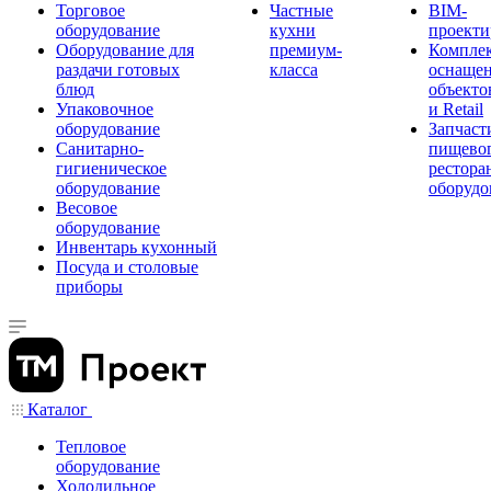
Торговое
Частные
BIM-
оборудование
кухни
проекти
Оборудование для
премиум-
Компле
раздачи готовых
класса
оснаще
блюд
объекто
Упаковочное
и Retail
оборудование
Запчаст
Санитарно-
пищевог
гигиеническое
рестора
оборудование
оборудо
Весовое
оборудование
Инвентарь кухонный
Посуда и столовые
приборы
Каталог
Тепловое
оборудование
Холодильное