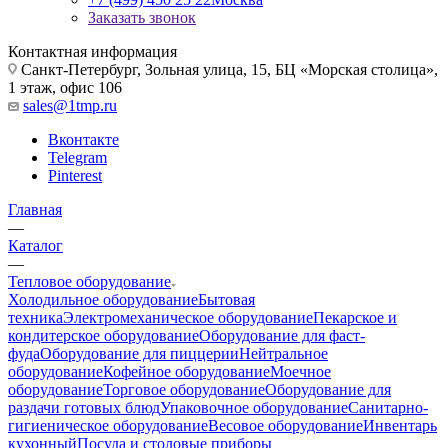
Заказать звонок
Контактная информация
Санкт-Петербург, Зольная улица, 15, БЦ «Морская столица»,
1 этаж, офис 106
sales@1tmp.ru
Вконтакте
Telegram
Pinterest
Главная
—
Каталог
—
Тепловое оборудование
Холодильное оборудование
Бытовая
техника
Электромеханическое оборудование
Пекарское и
кондитерское оборудование
Оборудование для фаст-
фуда
Оборудование для пиццерии
Нейтральное
оборудование
Кофейное оборудование
Моечное
оборудование
Торговое оборудование
Оборудование для
раздачи готовых блюд
Упаковочное оборудование
Санитарно-
гигиеническое оборудование
Весовое оборудование
Инвентарь
кухонный
Посуда и столовые приборы