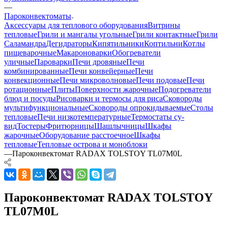
—
Пароконвектоматы
Аксессуары для теплового оборудования
Витрины
тепловые
Грили и мангалы угольные
Грили контактные
Грили
Саламандра
Дегидраторы
Кипятильники
Коптильни
Котлы
пищеварочные
Макароноварки
Обогреватели
уличные
Пароварки
Печи дровяные
Печи
комбинированные
Печи конвейерные
Печи
конвекционные
Печи микроволновые
Печи подовые
Печи
ротационные
Плиты
Поверхности жарочные
Подогреватели
блюд и посуды
Рисоварки и термосы для риса
Сковороды
мультифункциональные
Сковороды опрокидываемые
Столы
тепловые
Печи низкотемпературные
Термостаты су-
вид
Тостеры
Фритюрницы
Шашлычницы
Шкафы
жарочные
Оборудование расстоечное
Шкафы
тепловые
Тепловые острова и моноблоки
—
Пароконвектомат RADAX TOLSTOY TL07M0L
Пароконвектомат RADAX TOLSTOY
TL07M0L