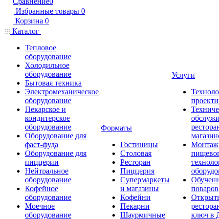
Сравнение
0
Избранные товары
0
Корзина
0
Каталог
Тепловое
оборудование
Холодильное
оборудование
Услуги
Бытовая техника
Электромеханическое
Техноло
оборудование
проекти
Пекарское и
Техниче
кондитерское
обслуж
оборудование
рестора
Форматы
Оборудование для
магазин
фаст-фуда
Гостиницы
Монтаж
Оборудование для
Столовая
пищево
пиццерии
Ресторан
техноло
Нейтральное
Пиццерия
оборудо
оборудование
Супермаркеты
Обучени
Кофейное
и магазины
поваров
оборудование
Кофейни
Открыт
Моечное
Пекарни
рестора
оборудование
Шаурмичные
ключ в 