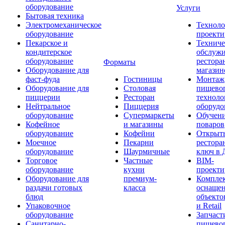
оборудование
Услуги
Бытовая техника
Электромеханическое
Техноло
оборудование
проекти
Пекарское и
Техниче
кондитерское
обслуж
оборудование
рестора
Форматы
Оборудование для
магазин
фаст-фуда
Гостиницы
Монтаж
Оборудование для
Столовая
пищево
пиццерии
Ресторан
техноло
Нейтральное
Пиццерия
оборудо
оборудование
Супермаркеты
Обучени
Кофейное
и магазины
поваров
оборудование
Кофейни
Открыт
Моечное
Пекарни
рестора
оборудование
Шаурмичные
ключ в 
Торговое
Частные
BIM-
оборудование
кухни
проекти
Оборудование для
премиум-
Компле
раздачи готовых
класса
оснаще
блюд
объекто
Упаковочное
и Retail
оборудование
Запчаст
Санитарно-
пищевог