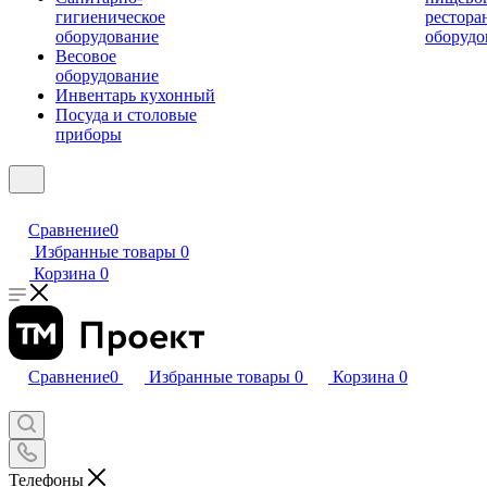
гигиеническое
рестора
оборудование
оборудо
Весовое
оборудование
Инвентарь кухонный
Посуда и столовые
приборы
Сравнение
0
Избранные товары
0
Корзина
0
Сравнение
0
Избранные товары
0
Корзина
0
Телефоны