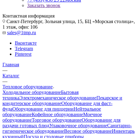
Заказать звонок
Контактная информация
Санкт-Петербург, Зольная улица, 15, БЦ «Морская столица»,
1 этаж, офис 106
sales@1tmp.ru
Вконтакте
Telegram
Pinterest
Главная
—
Каталог
—
Тепловое оборудование
Холодильное оборудование
Бытовая
техника
Электромеханическое оборудование
Пекарское и
кондитерское оборудование
Оборудование для фаст-
фуда
Оборудование для пиццерии
Нейтральное
оборудование
Кофейное оборудование
Моечное
оборудование
Торговое оборудование
Оборудование для
раздачи готовых блюд
Упаковочное оборудование
Санитарно-
гигиеническое оборудование
Весовое оборудование
Инвентарь
кухонный
Посуда и столовые приборы