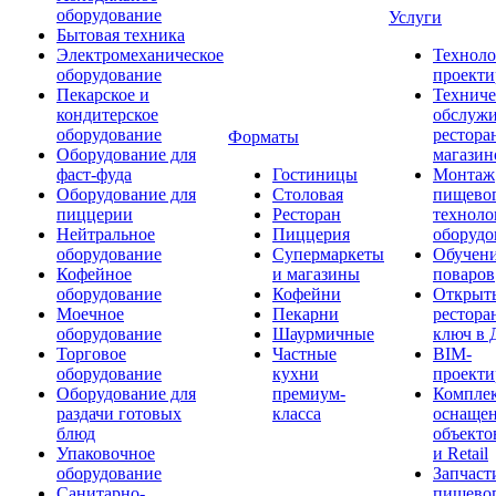
оборудование
Услуги
Бытовая техника
Электромеханическое
Техноло
оборудование
проекти
Пекарское и
Техниче
кондитерское
обслуж
оборудование
рестора
Форматы
Оборудование для
магазин
фаст-фуда
Гостиницы
Монтаж
Оборудование для
Столовая
пищево
пиццерии
Ресторан
техноло
Нейтральное
Пиццерия
оборудо
оборудование
Супермаркеты
Обучени
Кофейное
и магазины
поваров
оборудование
Кофейни
Открыт
Моечное
Пекарни
рестора
оборудование
Шаурмичные
ключ в 
Торговое
Частные
BIM-
оборудование
кухни
проекти
Оборудование для
премиум-
Компле
раздачи готовых
класса
оснаще
блюд
объекто
Упаковочное
и Retail
оборудование
Запчаст
Санитарно-
пищевог