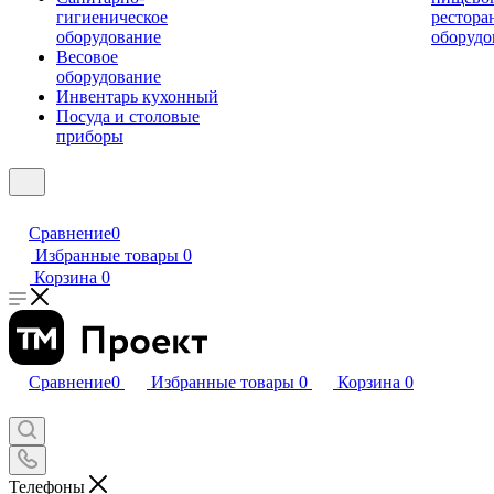
гигиеническое
рестора
оборудование
оборудо
Весовое
оборудование
Инвентарь кухонный
Посуда и столовые
приборы
Сравнение
0
Избранные товары
0
Корзина
0
Сравнение
0
Избранные товары
0
Корзина
0
Телефоны