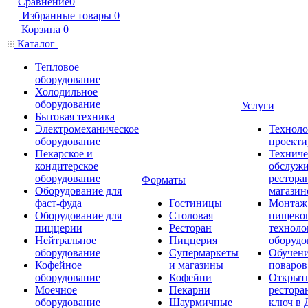
Сравнение
0
Избранные товары
0
Корзина
0
Каталог
Тепловое
оборудование
Холодильное
оборудование
Услуги
Бытовая техника
Электромеханическое
Техноло
оборудование
проекти
Пекарское и
Техниче
кондитерское
обслуж
оборудование
рестора
Форматы
Оборудование для
магазин
фаст-фуда
Гостиницы
Монтаж
Оборудование для
Столовая
пищево
пиццерии
Ресторан
техноло
Нейтральное
Пиццерия
оборудо
оборудование
Супермаркеты
Обучени
Кофейное
и магазины
поваров
оборудование
Кофейни
Открыт
Моечное
Пекарни
рестора
оборудование
Шаурмичные
ключ в 