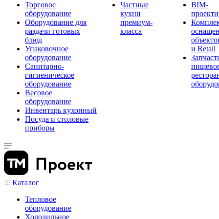
Торговое
Частные
BIM-
оборудование
кухни
проекти
Оборудование для
премиум-
Компле
раздачи готовых
класса
оснаще
блюд
объекто
Упаковочное
и Retail
оборудование
Запчаст
Санитарно-
пищевог
гигиеническое
рестора
оборудование
оборудо
Весовое
оборудование
Инвентарь кухонный
Посуда и столовые
приборы
Каталог
Тепловое
оборудование
Холодильное