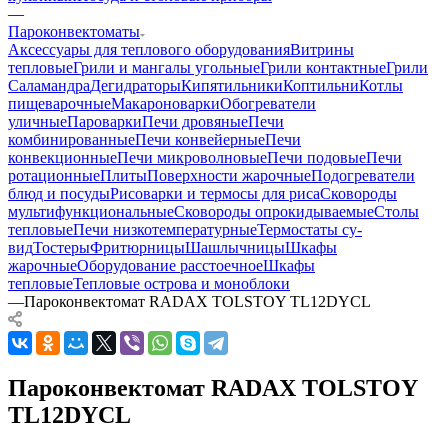
—
Пароконвектоматы
Аксессуары для теплового оборудования
Витрины
тепловые
Грили и мангалы угольные
Грили контактные
Грили
Саламандра
Дегидраторы
Кипятильники
Коптильни
Котлы
пищеварочные
Макароноварки
Обогреватели
уличные
Пароварки
Печи дровяные
Печи
комбинированные
Печи конвейерные
Печи
конвекционные
Печи микроволновые
Печи подовые
Печи
ротационные
Плиты
Поверхности жарочные
Подогреватели
блюд и посуды
Рисоварки и термосы для риса
Сковороды
мультифункциональные
Сковороды опрокидываемые
Столы
тепловые
Печи низкотемпературные
Термостаты су-
вид
Тостеры
Фритюрницы
Шашлычницы
Шкафы
жарочные
Оборудование расстоечное
Шкафы
тепловые
Тепловые острова и моноблоки
—
Пароконвектомат RADAX TOLSTOY TL12DYCL
Пароконвектомат RADAX TOLSTOY
TL12DYCL