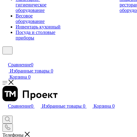
гигиеническое
рестора
оборудование
оборудо
Весовое
оборудование
Инвентарь кухонный
Посуда и столовые
приборы
Сравнение
0
Избранные товары
0
Корзина
0
Сравнение
0
Избранные товары
0
Корзина
0
Телефоны