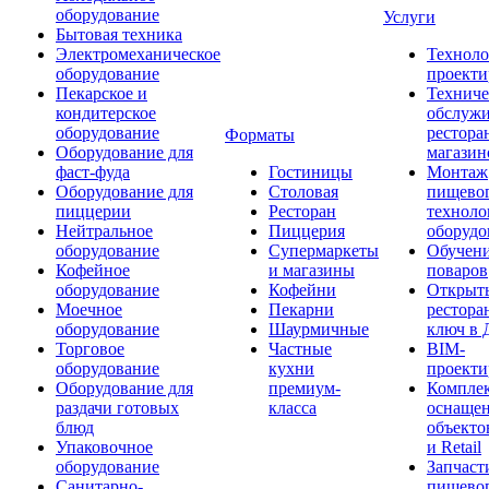
оборудование
Услуги
Бытовая техника
Электромеханическое
Техноло
оборудование
проекти
Пекарское и
Техниче
кондитерское
обслуж
оборудование
рестора
Форматы
Оборудование для
магазин
фаст-фуда
Гостиницы
Монтаж
Оборудование для
Столовая
пищево
пиццерии
Ресторан
техноло
Нейтральное
Пиццерия
оборудо
оборудование
Супермаркеты
Обучени
Кофейное
и магазины
поваров
оборудование
Кофейни
Открыт
Моечное
Пекарни
рестора
оборудование
Шаурмичные
ключ в 
Торговое
Частные
BIM-
оборудование
кухни
проекти
Оборудование для
премиум-
Компле
раздачи готовых
класса
оснаще
блюд
объекто
Упаковочное
и Retail
оборудование
Запчаст
Санитарно-
пищевог