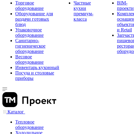
Торговое
Частные
BIM-
оборудование
кухни
проекти
Оборудование для
премиум-
Компле
раздачи готовых
класса
оснаще
блюд
объекто
Упаковочное
и Retail
оборудование
Запчаст
Санитарно-
пищевог
гигиеническое
рестора
оборудование
оборудо
Весовое
оборудование
Инвентарь кухонный
Посуда и столовые
приборы
Каталог
Тепловое
оборудование
Холодильное