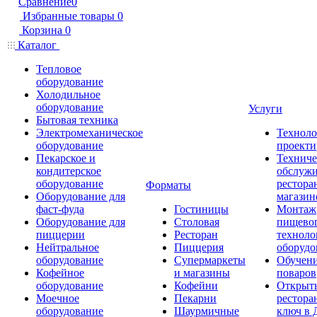
Сравнение
0
Избранные товары
0
Корзина
0
Каталог
Тепловое
оборудование
Холодильное
оборудование
Услуги
Бытовая техника
Электромеханическое
Техноло
оборудование
проекти
Пекарское и
Техниче
кондитерское
обслуж
оборудование
рестора
Форматы
Оборудование для
магазин
фаст-фуда
Гостиницы
Монтаж
Оборудование для
Столовая
пищево
пиццерии
Ресторан
техноло
Нейтральное
Пиццерия
оборудо
оборудование
Супермаркеты
Обучени
Кофейное
и магазины
поваров
оборудование
Кофейни
Открыт
Моечное
Пекарни
рестора
оборудование
Шаурмичные
ключ в 