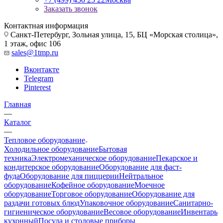
Заказать звонок
Контактная информация
Санкт-Петербург, Зольная улица, 15, БЦ «Морская столица»,
1 этаж, офис 106
sales@1tmp.ru
Вконтакте
Telegram
Pinterest
Главная
—
Каталог
—
Тепловое оборудование
Холодильное оборудование
Бытовая
техника
Электромеханическое оборудование
Пекарское и
кондитерское оборудование
Оборудование для фаст-
фуда
Оборудование для пиццерии
Нейтральное
оборудование
Кофейное оборудование
Моечное
оборудование
Торговое оборудование
Оборудование для
раздачи готовых блюд
Упаковочное оборудование
Санитарно-
гигиеническое оборудование
Весовое оборудование
Инвентарь
кухонный
Посуда и столовые приборы