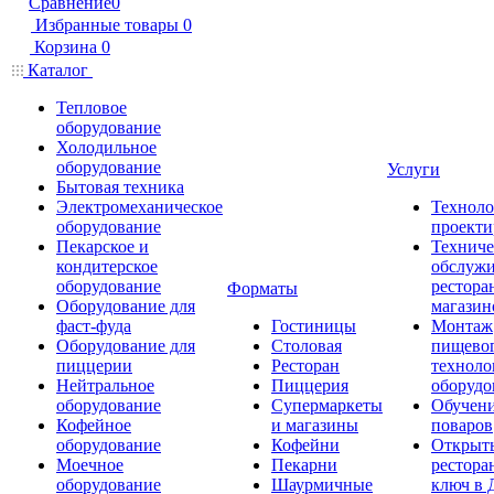
Сравнение
0
Избранные товары
0
Корзина
0
Каталог
Тепловое
оборудование
Холодильное
оборудование
Услуги
Бытовая техника
Электромеханическое
Техноло
оборудование
проекти
Пекарское и
Техниче
кондитерское
обслуж
оборудование
рестора
Форматы
Оборудование для
магазин
фаст-фуда
Гостиницы
Монтаж
Оборудование для
Столовая
пищево
пиццерии
Ресторан
техноло
Нейтральное
Пиццерия
оборудо
оборудование
Супермаркеты
Обучени
Кофейное
и магазины
поваров
оборудование
Кофейни
Открыт
Моечное
Пекарни
рестора
оборудование
Шаурмичные
ключ в 