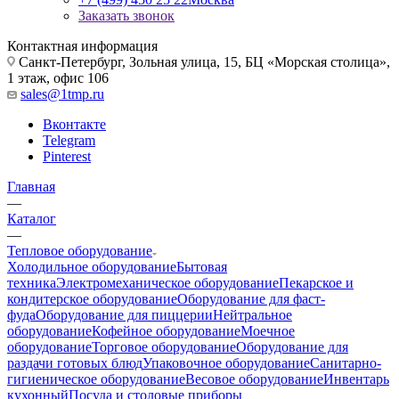
Заказать звонок
Контактная информация
Санкт-Петербург, Зольная улица, 15, БЦ «Морская столица»,
1 этаж, офис 106
sales@1tmp.ru
Вконтакте
Telegram
Pinterest
Главная
—
Каталог
—
Тепловое оборудование
Холодильное оборудование
Бытовая
техника
Электромеханическое оборудование
Пекарское и
кондитерское оборудование
Оборудование для фаст-
фуда
Оборудование для пиццерии
Нейтральное
оборудование
Кофейное оборудование
Моечное
оборудование
Торговое оборудование
Оборудование для
раздачи готовых блюд
Упаковочное оборудование
Санитарно-
гигиеническое оборудование
Весовое оборудование
Инвентарь
кухонный
Посуда и столовые приборы