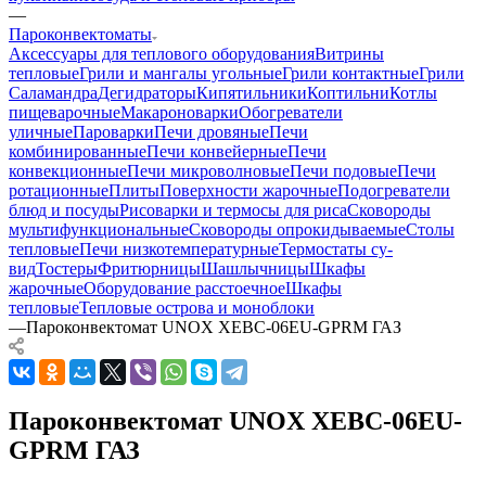
—
Пароконвектоматы
Аксессуары для теплового оборудования
Витрины
тепловые
Грили и мангалы угольные
Грили контактные
Грили
Саламандра
Дегидраторы
Кипятильники
Коптильни
Котлы
пищеварочные
Макароноварки
Обогреватели
уличные
Пароварки
Печи дровяные
Печи
комбинированные
Печи конвейерные
Печи
конвекционные
Печи микроволновые
Печи подовые
Печи
ротационные
Плиты
Поверхности жарочные
Подогреватели
блюд и посуды
Рисоварки и термосы для риса
Сковороды
мультифункциональные
Сковороды опрокидываемые
Столы
тепловые
Печи низкотемпературные
Термостаты су-
вид
Тостеры
Фритюрницы
Шашлычницы
Шкафы
жарочные
Оборудование расстоечное
Шкафы
тепловые
Тепловые острова и моноблоки
—
Пароконвектомат UNOX XEBC-06EU-GPRM ГАЗ
Пароконвектомат UNOX XEBC-06EU-
GPRM ГАЗ