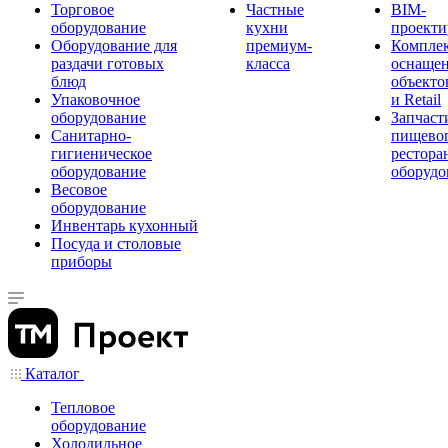
Торговое
Частные
BIM-
оборудование
кухни
проекти
Оборудование для
премиум-
Компле
раздачи готовых
класса
оснаще
блюд
объекто
Упаковочное
и Retail
оборудование
Запчаст
Санитарно-
пищевог
гигиеническое
рестора
оборудование
оборудо
Весовое
оборудование
Инвентарь кухонный
Посуда и столовые
приборы
Каталог
Тепловое
оборудование
Холодильное