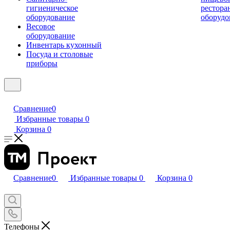
гигиеническое
рестора
оборудование
оборудо
Весовое
оборудование
Инвентарь кухонный
Посуда и столовые
приборы
Сравнение
0
Избранные товары
0
Корзина
0
Сравнение
0
Избранные товары
0
Корзина
0
Телефоны