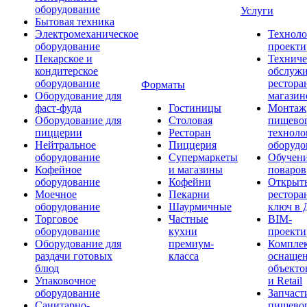
оборудование
Услуги
Бытовая техника
Электромеханическое
Техноло
оборудование
проекти
Пекарское и
Техниче
кондитерское
обслуж
оборудование
рестора
Форматы
Оборудование для
магазин
фаст-фуда
Гостиницы
Монтаж
Оборудование для
Столовая
пищево
пиццерии
Ресторан
техноло
Нейтральное
Пиццерия
оборудо
оборудование
Супермаркеты
Обучени
Кофейное
и магазины
поваров
оборудование
Кофейни
Открыт
Моечное
Пекарни
рестора
оборудование
Шаурмичные
ключ в 
Торговое
Частные
BIM-
оборудование
кухни
проекти
Оборудование для
премиум-
Компле
раздачи готовых
класса
оснаще
блюд
объекто
Упаковочное
и Retail
оборудование
Запчаст
Санитарно-
пищевог