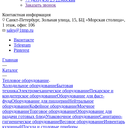
Заказать звонок
Контактная информация
Санкт-Петербург, Зольная улица, 15, БЦ «Морская столица»,
1 этаж, офис 106
sales@1tmp.ru
Вконтакте
Telegram
Pinterest
Главная
—
Каталог
—
Тепловое оборудование
Холодильное оборудование
Бытовая
техника
Электромеханическое оборудование
Пекарское и
кондитерское оборудование
Оборудование для фаст-
фуда
Оборудование для пиццерии
Нейтральное
оборудование
Кофейное оборудование
Моечное
оборудование
Торговое оборудование
Оборудование для
раздачи готовых блюд
Упаковочное оборудование
Санитарно-
гигиеническое оборудование
Весовое оборудование
Инвентарь
кухонный
Посуда и столовые приборы