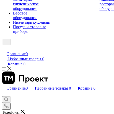
гигиеническое
рестора
оборудование
оборудо
Весовое
оборудование
Инвентарь кухонный
Посуда и столовые
приборы
Сравнение
0
Избранные товары
0
Корзина
0
Сравнение
0
Избранные товары
0
Корзина
0
Телефоны