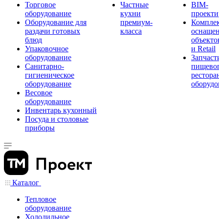
Торговое
Частные
BIM-
оборудование
кухни
проекти
Оборудование для
премиум-
Компле
раздачи готовых
класса
оснаще
блюд
объекто
Упаковочное
и Retail
оборудование
Запчаст
Санитарно-
пищевог
гигиеническое
рестора
оборудование
оборудо
Весовое
оборудование
Инвентарь кухонный
Посуда и столовые
приборы
Каталог
Тепловое
оборудование
Холодильное