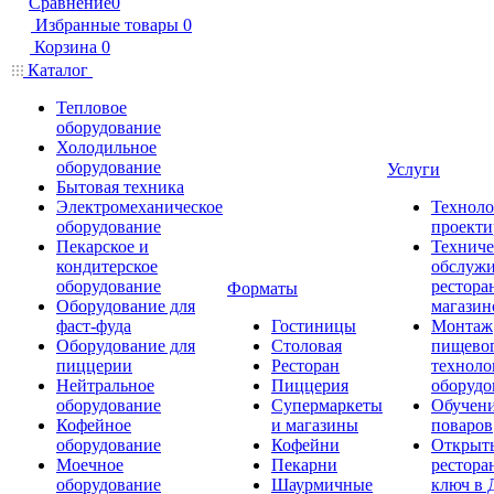
Сравнение
0
Избранные товары
0
Корзина
0
Каталог
Тепловое
оборудование
Холодильное
оборудование
Услуги
Бытовая техника
Электромеханическое
Техноло
оборудование
проекти
Пекарское и
Техниче
кондитерское
обслуж
оборудование
рестора
Форматы
Оборудование для
магазин
фаст-фуда
Гостиницы
Монтаж
Оборудование для
Столовая
пищево
пиццерии
Ресторан
техноло
Нейтральное
Пиццерия
оборудо
оборудование
Супермаркеты
Обучени
Кофейное
и магазины
поваров
оборудование
Кофейни
Открыт
Моечное
Пекарни
рестора
оборудование
Шаурмичные
ключ в 