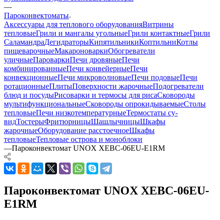
—
Пароконвектоматы
Аксессуары для теплового оборудования
Витрины
тепловые
Грили и мангалы угольные
Грили контактные
Грили
Саламандра
Дегидраторы
Кипятильники
Коптильни
Котлы
пищеварочные
Макароноварки
Обогреватели
уличные
Пароварки
Печи дровяные
Печи
комбинированные
Печи конвейерные
Печи
конвекционные
Печи микроволновые
Печи подовые
Печи
ротационные
Плиты
Поверхности жарочные
Подогреватели
блюд и посуды
Рисоварки и термосы для риса
Сковороды
мультифункциональные
Сковороды опрокидываемые
Столы
тепловые
Печи низкотемпературные
Термостаты су-
вид
Тостеры
Фритюрницы
Шашлычницы
Шкафы
жарочные
Оборудование расстоечное
Шкафы
тепловые
Тепловые острова и моноблоки
—
Пароконвектомат UNOX XEBC-06EU-E1RM
Пароконвектомат UNOX XEBC-06EU-
E1RM