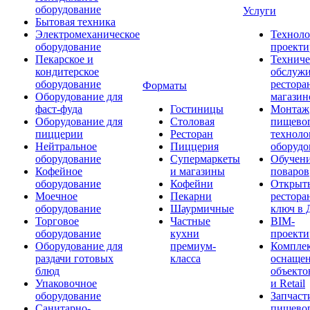
оборудование
Услуги
Бытовая техника
Электромеханическое
Техноло
оборудование
проекти
Пекарское и
Техниче
кондитерское
обслуж
оборудование
рестора
Форматы
Оборудование для
магазин
фаст-фуда
Гостиницы
Монтаж
Оборудование для
Столовая
пищево
пиццерии
Ресторан
техноло
Нейтральное
Пиццерия
оборудо
оборудование
Супермаркеты
Обучени
Кофейное
и магазины
поваров
оборудование
Кофейни
Открыт
Моечное
Пекарни
рестора
оборудование
Шаурмичные
ключ в 
Торговое
Частные
BIM-
оборудование
кухни
проекти
Оборудование для
премиум-
Компле
раздачи готовых
класса
оснаще
блюд
объекто
Упаковочное
и Retail
оборудование
Запчаст
Санитарно-
пищевог