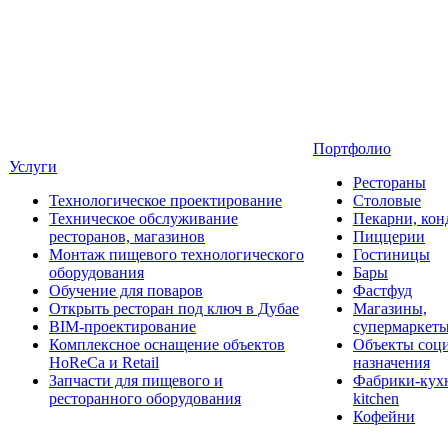
Портфолио
Услуги
Рестораны
Технологическое проектирование
Столовые
Техническое обслуживание
Пекарни, кон
ресторанов, магазинов
Пиццерии
Монтаж пищевого технологического
Гостиницы
оборудования
Бары
Обучение для поваров
Фастфуд
Открыть ресторан под ключ в Дубае
Магазины,
BIM-проектирование
супермаркет
Комплексное оснащение объектов
Объекты соц
HoReCa и Retail
назначения
Запчасти для пищевого и
Фабрики-кухн
ресторанного оборудования
kitchen
Кофейни