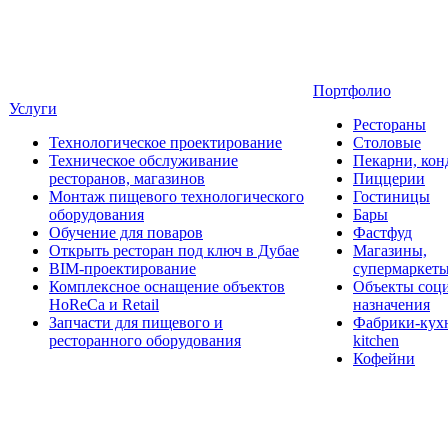
Портфолио
Услуги
Рестораны
Технологическое проектирование
Столовые
Техническое обслуживание
Пекарни, кон
ресторанов, магазинов
Пиццерии
Монтаж пищевого технологического
Гостиницы
оборудования
Бары
Обучение для поваров
Фастфуд
Открыть ресторан под ключ в Дубае
Магазины,
BIM-проектирование
супермаркет
Комплексное оснащение объектов
Объекты соц
HoReCa и Retail
назначения
Запчасти для пищевого и
Фабрики-кухн
ресторанного оборудования
kitchen
Кофейни