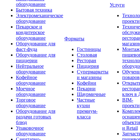
оборудование
Услуги
Бытовая техника
Электромеханическое
Техноло
оборудование
проекти
Пекарское и
Техниче
кондитерское
обслуж
оборудование
рестора
Форматы
Оборудование для
магазин
фаст-фуда
Гостиницы
Монтаж
Оборудование для
Столовая
пищево
пиццерии
Ресторан
техноло
Нейтральное
Пиццерия
оборудо
оборудование
Супермаркеты
Обучени
Кофейное
и магазины
поваров
оборудование
Кофейни
Открыт
Моечное
Пекарни
рестора
оборудование
Шаурмичные
ключ в 
Торговое
Частные
BIM-
оборудование
кухни
проекти
Оборудование для
премиум-
Компле
раздачи готовых
класса
оснаще
блюд
объекто
Упаковочное
и Retail
оборудование
Запчаст
Санитарно-
пищевог