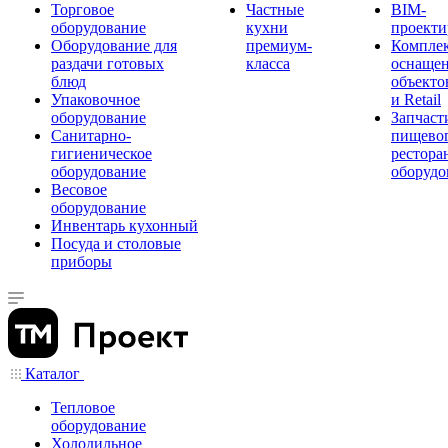
Торговое
Частные
BIM-
оборудование
кухни
проекти
Оборудование для
премиум-
Компле
раздачи готовых
класса
оснаще
блюд
объекто
Упаковочное
и Retail
оборудование
Запчаст
Санитарно-
пищевог
гигиеническое
рестора
оборудование
оборудо
Весовое
оборудование
Инвентарь кухонный
Посуда и столовые
приборы
Каталог
Тепловое
оборудование
Холодильное