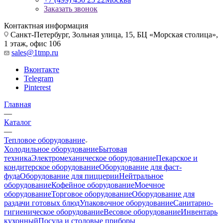
Заказать звонок
Контактная информация
Санкт-Петербург, Зольная улица, 15, БЦ «Морская столица»,
1 этаж, офис 106
sales@1tmp.ru
Вконтакте
Telegram
Pinterest
Главная
—
Каталог
—
Тепловое оборудование
Холодильное оборудование
Бытовая
техника
Электромеханическое оборудование
Пекарское и
кондитерское оборудование
Оборудование для фаст-
фуда
Оборудование для пиццерии
Нейтральное
оборудование
Кофейное оборудование
Моечное
оборудование
Торговое оборудование
Оборудование для
раздачи готовых блюд
Упаковочное оборудование
Санитарно-
гигиеническое оборудование
Весовое оборудование
Инвентарь
кухонный
Посуда и столовые приборы