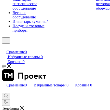
гигиеническое
рестора
оборудование
оборудо
Весовое
оборудование
Инвентарь кухонный
Посуда и столовые
приборы
Сравнение
0
Избранные товары
0
Корзина
0
Сравнение
0
Избранные товары
0
Корзина
0
Телефоны