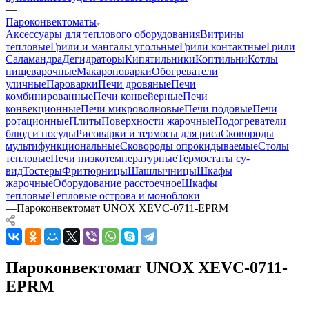
—
Пароконвектоматы
Аксессуары для теплового оборудования
Витрины
тепловые
Грили и мангалы угольные
Грили контактные
Грили
Саламандра
Дегидраторы
Кипятильники
Коптильни
Котлы
пищеварочные
Макароноварки
Обогреватели
уличные
Пароварки
Печи дровяные
Печи
комбинированные
Печи конвейерные
Печи
конвекционные
Печи микроволновые
Печи подовые
Печи
ротационные
Плиты
Поверхности жарочные
Подогреватели
блюд и посуды
Рисоварки и термосы для риса
Сковороды
мультифункциональные
Сковороды опрокидываемые
Столы
тепловые
Печи низкотемпературные
Термостаты су-
вид
Тостеры
Фритюрницы
Шашлычницы
Шкафы
жарочные
Оборудование расстоечное
Шкафы
тепловые
Тепловые острова и моноблоки
—
Пароконвектомат UNOX XEVC-0711-EPRM
Пароконвектомат UNOX XEVC-0711-
EPRM