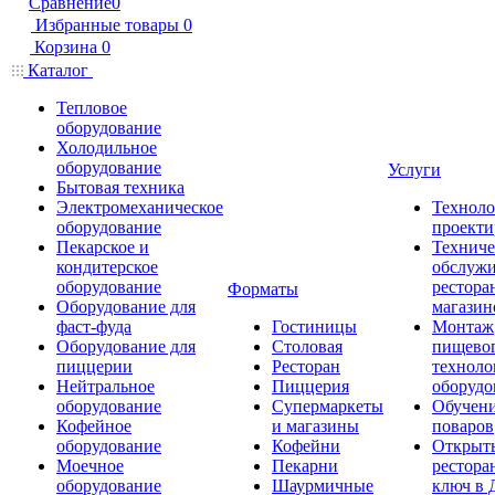
Сравнение
0
Избранные товары
0
Корзина
0
Каталог
Тепловое
оборудование
Холодильное
оборудование
Услуги
Бытовая техника
Электромеханическое
Техноло
оборудование
проекти
Пекарское и
Техниче
кондитерское
обслуж
оборудование
рестора
Форматы
Оборудование для
магазин
фаст-фуда
Гостиницы
Монтаж
Оборудование для
Столовая
пищево
пиццерии
Ресторан
техноло
Нейтральное
Пиццерия
оборудо
оборудование
Супермаркеты
Обучени
Кофейное
и магазины
поваров
оборудование
Кофейни
Открыт
Моечное
Пекарни
рестора
оборудование
Шаурмичные
ключ в 