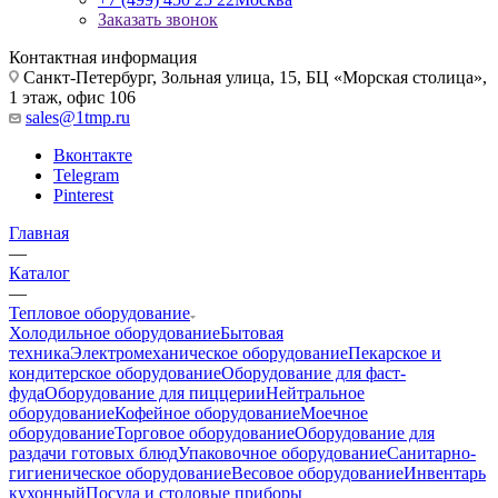
Заказать звонок
Контактная информация
Санкт-Петербург, Зольная улица, 15, БЦ «Морская столица»,
1 этаж, офис 106
sales@1tmp.ru
Вконтакте
Telegram
Pinterest
Главная
—
Каталог
—
Тепловое оборудование
Холодильное оборудование
Бытовая
техника
Электромеханическое оборудование
Пекарское и
кондитерское оборудование
Оборудование для фаст-
фуда
Оборудование для пиццерии
Нейтральное
оборудование
Кофейное оборудование
Моечное
оборудование
Торговое оборудование
Оборудование для
раздачи готовых блюд
Упаковочное оборудование
Санитарно-
гигиеническое оборудование
Весовое оборудование
Инвентарь
кухонный
Посуда и столовые приборы