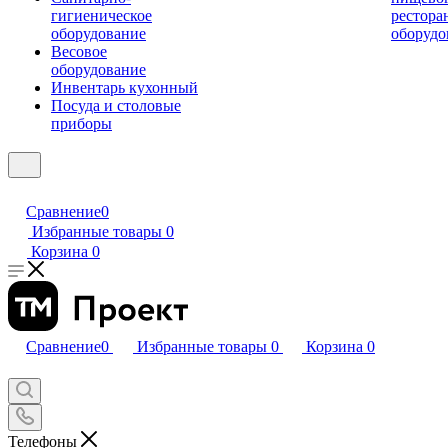
гигиеническое
рестора
оборудование
оборудо
Весовое
оборудование
Инвентарь кухонный
Посуда и столовые
приборы
Сравнение
0
Избранные товары
0
Корзина
0
Сравнение
0
Избранные товары
0
Корзина
0
Телефоны