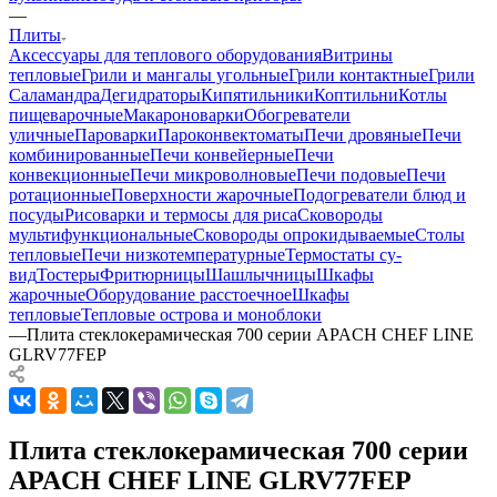
—
Плиты
Аксессуары для теплового оборудования
Витрины
тепловые
Грили и мангалы угольные
Грили контактные
Грили
Саламандра
Дегидраторы
Кипятильники
Коптильни
Котлы
пищеварочные
Макароноварки
Обогреватели
уличные
Пароварки
Пароконвектоматы
Печи дровяные
Печи
комбинированные
Печи конвейерные
Печи
конвекционные
Печи микроволновые
Печи подовые
Печи
ротационные
Поверхности жарочные
Подогреватели блюд и
посуды
Рисоварки и термосы для риса
Сковороды
мультифункциональные
Сковороды опрокидываемые
Столы
тепловые
Печи низкотемпературные
Термостаты су-
вид
Тостеры
Фритюрницы
Шашлычницы
Шкафы
жарочные
Оборудование расстоечное
Шкафы
тепловые
Тепловые острова и моноблоки
—
Плита стеклокерамическая 700 серии APACH CHEF LINE
GLRV77FEP
Плита стеклокерамическая 700 серии
APACH CHEF LINE GLRV77FEP