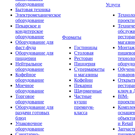
оборудование
Услуги
Бытовая техника
Электромеханическое
Техноло
оборудование
проекти
Пекарское и
Техниче
кондитерское
обслуж
оборудование
рестора
Форматы
Оборудование для
магазин
фаст-фуда
Гостиницы
Монтаж
Оборудование для
Столовая
пищево
пиццерии
Ресторан
техноло
Нейтральное
Пиццерия
оборудо
оборудование
Супермаркеты
Обучени
Кофейное
и магазины
поваров
оборудование
Кофейни
Открыт
Моечное
Пекарни
рестора
оборудование
Шаурмичные
ключ в 
Торговое
Частные
BIM-
оборудование
кухни
проекти
Оборудование для
премиум-
Компле
раздачи готовых
класса
оснаще
блюд
объекто
Упаковочное
и Retail
оборудование
Запчаст
Санитарно-
пищевог