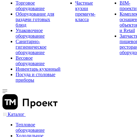
Торговое
Частные
BIM-
оборудование
кухни
проекти
Оборудование для
премиум-
Компле
раздачи готовых
класса
оснаще
блюд
объекто
Упаковочное
и Retail
оборудование
Запчаст
Санитарно-
пищевог
гигиеническое
рестора
оборудование
оборудо
Весовое
оборудование
Инвентарь кухонный
Посуда и столовые
приборы
Каталог
Тепловое
оборудование
Холодильное