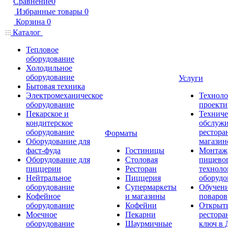
Сравнение
0
Избранные товары
0
Корзина
0
Каталог
Тепловое
оборудование
Холодильное
оборудование
Услуги
Бытовая техника
Электромеханическое
Техноло
оборудование
проекти
Пекарское и
Техниче
кондитерское
обслуж
оборудование
рестора
Форматы
Оборудование для
магазин
фаст-фуда
Гостиницы
Монтаж
Оборудование для
Столовая
пищево
пиццерии
Ресторан
техноло
Нейтральное
Пиццерия
оборудо
оборудование
Супермаркеты
Обучени
Кофейное
и магазины
поваров
оборудование
Кофейни
Открыт
Моечное
Пекарни
рестора
оборудование
Шаурмичные
ключ в 