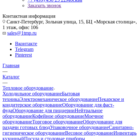
Заказать звонок
Контактная информация
Санкт-Петербург, Зольная улица, 15, БЦ «Морская столица»,
1 этаж, офис 106
sales@1tmp.ru
Вконтакте
Telegram
Pinterest
Главная
—
Каталог
—
Тепловое оборудование
Холодильное оборудование
Бытовая
техника
Электромеханическое оборудование
Пекарское и
кондитерское оборудование
Оборудование для фаст-
фуда
Оборудование для пиццерии
Нейтральное
оборудование
Кофейное оборудование
Моечное
оборудование
Торговое оборудование
Оборудование для
раздачи готовых блюд
Упаковочное оборудование
Санитарно-
гигиеническое оборудование
Весовое оборудование
Инвентарь
кухонный
Посуда и столовые приборы