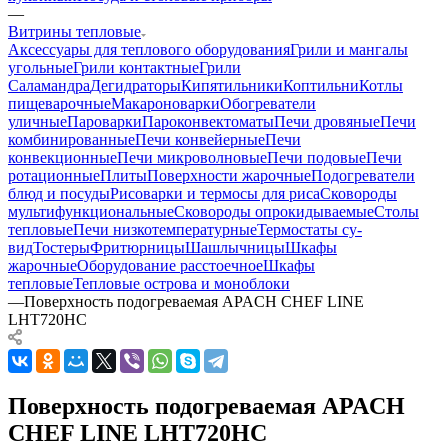
—
Витрины тепловые
Аксессуары для теплового оборудования
Грили и мангалы
угольные
Грили контактные
Грили
Саламандра
Дегидраторы
Кипятильники
Коптильни
Котлы
пищеварочные
Макароноварки
Обогреватели
уличные
Пароварки
Пароконвектоматы
Печи дровяные
Печи
комбинированные
Печи конвейерные
Печи
конвекционные
Печи микроволновые
Печи подовые
Печи
ротационные
Плиты
Поверхности жарочные
Подогреватели
блюд и посуды
Рисоварки и термосы для риса
Сковороды
мультифункциональные
Сковороды опрокидываемые
Столы
тепловые
Печи низкотемпературные
Термостаты су-
вид
Тостеры
Фритюрницы
Шашлычницы
Шкафы
жарочные
Оборудование расстоечное
Шкафы
тепловые
Тепловые острова и моноблоки
—
Поверхность подогреваемая APACH CHEF LINE
LHT720HC
Поверхность подогреваемая APACH
CHEF LINE LHT720HC