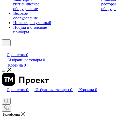
гигиеническое
рестора
оборудование
оборудо
Весовое
оборудование
Инвентарь кухонный
Посуда и столовые
приборы
Сравнение
0
Избранные товары
0
Корзина
0
Сравнение
0
Избранные товары
0
Корзина
0
Телефоны