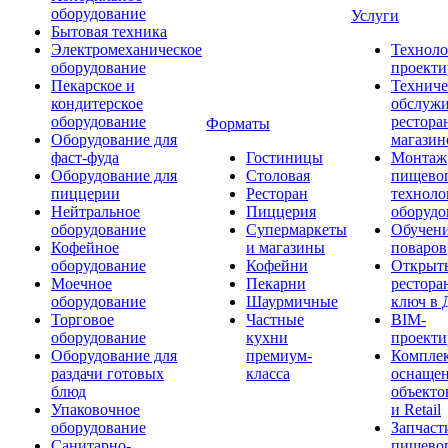
оборудование
Услуги
Бытовая техника
Электромеханическое
Техноло
оборудование
проекти
Пекарское и
Техниче
кондитерское
обслуж
оборудование
рестора
Форматы
Оборудование для
магазин
фаст-фуда
Гостиницы
Монтаж
Оборудование для
Столовая
пищево
пиццерии
Ресторан
техноло
Нейтральное
Пиццерия
оборудо
оборудование
Супермаркеты
Обучени
Кофейное
и магазины
поваров
оборудование
Кофейни
Открыт
Моечное
Пекарни
рестора
оборудование
Шаурмичные
ключ в 
Торговое
Частные
BIM-
оборудование
кухни
проекти
Оборудование для
премиум-
Компле
раздачи готовых
класса
оснаще
блюд
объекто
Упаковочное
и Retail
оборудование
Запчаст
Санитарно-
пищевог