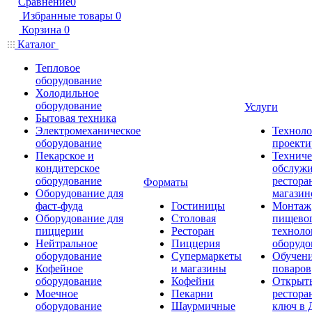
Сравнение
0
Избранные товары
0
Корзина
0
Каталог
Тепловое
оборудование
Холодильное
оборудование
Услуги
Бытовая техника
Электромеханическое
Техноло
оборудование
проекти
Пекарское и
Техниче
кондитерское
обслуж
оборудование
рестора
Форматы
Оборудование для
магазин
фаст-фуда
Гостиницы
Монтаж
Оборудование для
Столовая
пищево
пиццерии
Ресторан
техноло
Нейтральное
Пиццерия
оборудо
оборудование
Супермаркеты
Обучени
Кофейное
и магазины
поваров
оборудование
Кофейни
Открыт
Моечное
Пекарни
рестора
оборудование
Шаурмичные
ключ в 