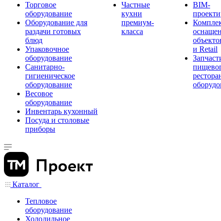
Торговое
Частные
BIM-
оборудование
кухни
проекти
Оборудование для
премиум-
Компле
раздачи готовых
класса
оснаще
блюд
объекто
Упаковочное
и Retail
оборудование
Запчаст
Санитарно-
пищевог
гигиеническое
рестора
оборудование
оборудо
Весовое
оборудование
Инвентарь кухонный
Посуда и столовые
приборы
Каталог
Тепловое
оборудование
Холодильное