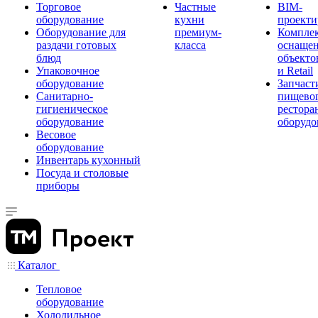
Торговое
Частные
BIM-
оборудование
кухни
проекти
Оборудование для
премиум-
Компле
раздачи готовых
класса
оснаще
блюд
объекто
Упаковочное
и Retail
оборудование
Запчаст
Санитарно-
пищевог
гигиеническое
рестора
оборудование
оборудо
Весовое
оборудование
Инвентарь кухонный
Посуда и столовые
приборы
Каталог
Тепловое
оборудование
Холодильное