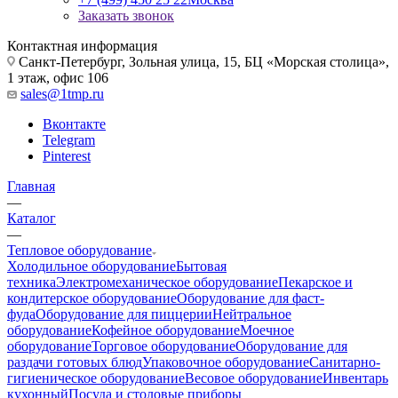
Заказать звонок
Контактная информация
Санкт-Петербург, Зольная улица, 15, БЦ «Морская столица»,
1 этаж, офис 106
sales@1tmp.ru
Вконтакте
Telegram
Pinterest
Главная
—
Каталог
—
Тепловое оборудование
Холодильное оборудование
Бытовая
техника
Электромеханическое оборудование
Пекарское и
кондитерское оборудование
Оборудование для фаст-
фуда
Оборудование для пиццерии
Нейтральное
оборудование
Кофейное оборудование
Моечное
оборудование
Торговое оборудование
Оборудование для
раздачи готовых блюд
Упаковочное оборудование
Санитарно-
гигиеническое оборудование
Весовое оборудование
Инвентарь
кухонный
Посуда и столовые приборы