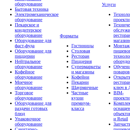
оборудование
Услуги
Бытовая техника
Электромеханическое
Техноло
оборудование
проекти
Пекарское и
Техниче
кондитерское
обслуж
оборудование
рестора
Форматы
Оборудование для
магазин
фаст-фуда
Гостиницы
Монтаж
Оборудование для
Столовая
пищево
пиццерии
Ресторан
техноло
Нейтральное
Пиццерия
оборудо
оборудование
Супермаркеты
Обучени
Кофейное
и магазины
поваров
оборудование
Кофейни
Открыт
Моечное
Пекарни
рестора
оборудование
Шаурмичные
ключ в 
Торговое
Частные
BIM-
оборудование
кухни
проекти
Оборудование для
премиум-
Компле
раздачи готовых
класса
оснаще
блюд
объекто
Упаковочное
и Retail
оборудование
Запчаст
Санитарно-
пищевог