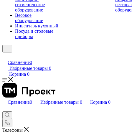
гигиеническое
рестора
оборудование
оборудо
Весовое
оборудование
Инвентарь кухонный
Посуда и столовые
приборы
Сравнение
0
Избранные товары
0
Корзина
0
Сравнение
0
Избранные товары
0
Корзина
0
Телефоны