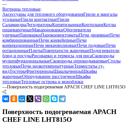
—
Витрины тепловые
Аксессуары для теплового оборудования
Грили и мангалы
угольные
Грили контактные
Грили
Саламандра
Дегидраторы
Кипятильники
Коптильни
Котлы
пищеварочные
Макароноварки
Обогреватели
уличные
Пароварки
Пароконвектоматы
Печи дровяные
Печи
комбинированные
Печи конвейерные
Печи
конвекционные
Печи микроволновые
Печи подовые
Печи
ротационные
Плиты
Поверхности жарочные
Подогреватели
блюд и посуды
Рисоварки и термосы для риса
Сковороды
мультифункциональные
Сковороды опрокидываемые
Столы
тепловые
Печи низкотемпературные
Термостаты су-
вид
Тостеры
Фритюрницы
Шашлычницы
Шкафы
жарочные
Оборудование расстоечное
Шкафы
тепловые
Тепловые острова и моноблоки
—
Поверхность подогреваемая APACH CHEF LINE LHT815O
Поверхность подогреваемая APACH
CHEF LINE LHT815O