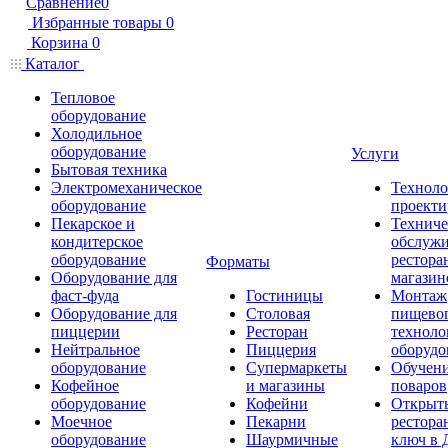
Сравнение
0
Избранные товары
0
Корзина
0
Каталог
Тепловое
оборудование
Холодильное
оборудование
Услуги
Бытовая техника
Электромеханическое
Техноло
оборудование
проекти
Пекарское и
Техниче
кондитерское
обслуж
оборудование
рестора
Форматы
Оборудование для
магазин
фаст-фуда
Гостиницы
Монтаж
Оборудование для
Столовая
пищево
пиццерии
Ресторан
техноло
Нейтральное
Пиццерия
оборудо
оборудование
Супермаркеты
Обучени
Кофейное
и магазины
поваров
оборудование
Кофейни
Открыт
Моечное
Пекарни
рестора
оборудование
Шаурмичные
ключ в 