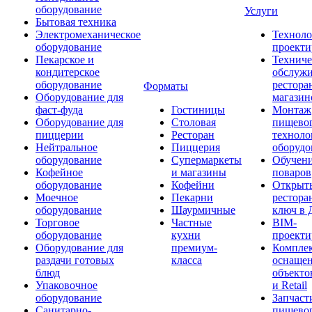
оборудование
Услуги
Бытовая техника
Электромеханическое
Техноло
оборудование
проекти
Пекарское и
Техниче
кондитерское
обслуж
оборудование
рестора
Форматы
Оборудование для
магазин
фаст-фуда
Гостиницы
Монтаж
Оборудование для
Столовая
пищево
пиццерии
Ресторан
техноло
Нейтральное
Пиццерия
оборудо
оборудование
Супермаркеты
Обучени
Кофейное
и магазины
поваров
оборудование
Кофейни
Открыт
Моечное
Пекарни
рестора
оборудование
Шаурмичные
ключ в 
Торговое
Частные
BIM-
оборудование
кухни
проекти
Оборудование для
премиум-
Компле
раздачи готовых
класса
оснаще
блюд
объекто
Упаковочное
и Retail
оборудование
Запчаст
Санитарно-
пищевог