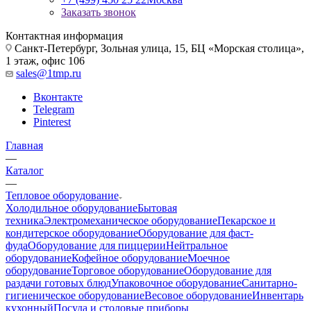
Заказать звонок
Контактная информация
Санкт-Петербург, Зольная улица, 15, БЦ «Морская столица»,
1 этаж, офис 106
sales@1tmp.ru
Вконтакте
Telegram
Pinterest
Главная
—
Каталог
—
Тепловое оборудование
Холодильное оборудование
Бытовая
техника
Электромеханическое оборудование
Пекарское и
кондитерское оборудование
Оборудование для фаст-
фуда
Оборудование для пиццерии
Нейтральное
оборудование
Кофейное оборудование
Моечное
оборудование
Торговое оборудование
Оборудование для
раздачи готовых блюд
Упаковочное оборудование
Санитарно-
гигиеническое оборудование
Весовое оборудование
Инвентарь
кухонный
Посуда и столовые приборы