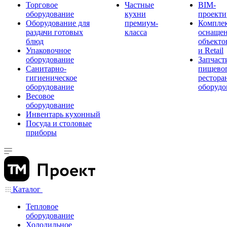
Торговое
Частные
BIM-
оборудование
кухни
проекти
Оборудование для
премиум-
Компле
раздачи готовых
класса
оснаще
блюд
объекто
Упаковочное
и Retail
оборудование
Запчаст
Санитарно-
пищевог
гигиеническое
рестора
оборудование
оборудо
Весовое
оборудование
Инвентарь кухонный
Посуда и столовые
приборы
Каталог
Тепловое
оборудование
Холодильное