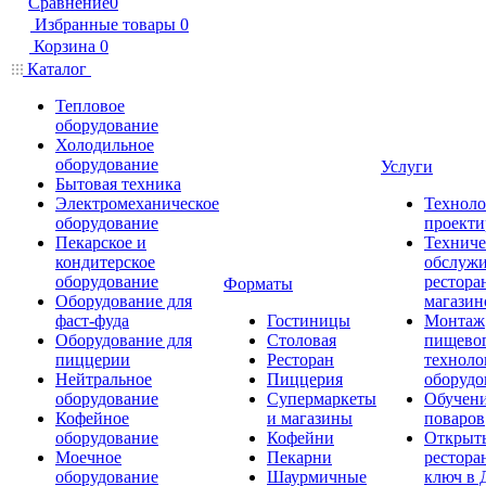
Сравнение
0
Избранные товары
0
Корзина
0
Каталог
Тепловое
оборудование
Холодильное
оборудование
Услуги
Бытовая техника
Электромеханическое
Техноло
оборудование
проекти
Пекарское и
Техниче
кондитерское
обслуж
оборудование
рестора
Форматы
Оборудование для
магазин
фаст-фуда
Гостиницы
Монтаж
Оборудование для
Столовая
пищево
пиццерии
Ресторан
техноло
Нейтральное
Пиццерия
оборудо
оборудование
Супермаркеты
Обучени
Кофейное
и магазины
поваров
оборудование
Кофейни
Открыт
Моечное
Пекарни
рестора
оборудование
Шаурмичные
ключ в 