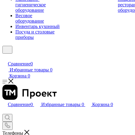
гигиеническое
рестора
оборудование
оборудо
Весовое
оборудование
Инвентарь кухонный
Посуда и столовые
приборы
Сравнение
0
Избранные товары
0
Корзина
0
Сравнение
0
Избранные товары
0
Корзина
0
Телефоны