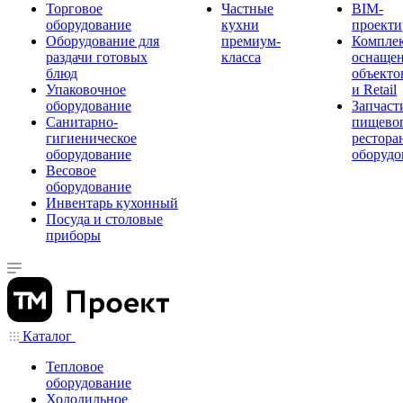
Торговое
Частные
BIM-
оборудование
кухни
проекти
Оборудование для
премиум-
Компле
раздачи готовых
класса
оснаще
блюд
объекто
Упаковочное
и Retail
оборудование
Запчаст
Санитарно-
пищевог
гигиеническое
рестора
оборудование
оборудо
Весовое
оборудование
Инвентарь кухонный
Посуда и столовые
приборы
Каталог
Тепловое
оборудование
Холодильное