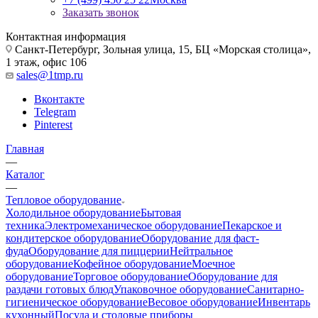
Заказать звонок
Контактная информация
Санкт-Петербург, Зольная улица, 15, БЦ «Морская столица»,
1 этаж, офис 106
sales@1tmp.ru
Вконтакте
Telegram
Pinterest
Главная
—
Каталог
—
Тепловое оборудование
Холодильное оборудование
Бытовая
техника
Электромеханическое оборудование
Пекарское и
кондитерское оборудование
Оборудование для фаст-
фуда
Оборудование для пиццерии
Нейтральное
оборудование
Кофейное оборудование
Моечное
оборудование
Торговое оборудование
Оборудование для
раздачи готовых блюд
Упаковочное оборудование
Санитарно-
гигиеническое оборудование
Весовое оборудование
Инвентарь
кухонный
Посуда и столовые приборы