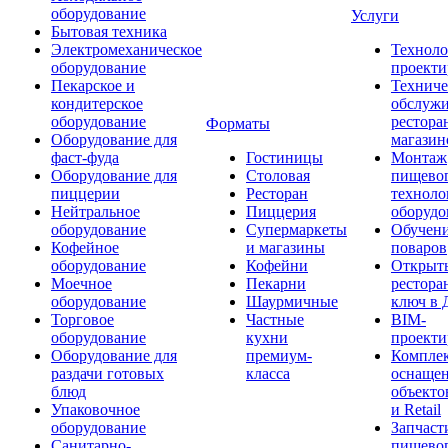
оборудование
Услуги
Бытовая техника
Электромеханическое
Техноло
оборудование
проекти
Пекарское и
Техниче
кондитерское
обслуж
оборудование
рестора
Форматы
Оборудование для
магазин
фаст-фуда
Гостиницы
Монтаж
Оборудование для
Столовая
пищево
пиццерии
Ресторан
техноло
Нейтральное
Пиццерия
оборудо
оборудование
Супермаркеты
Обучени
Кофейное
и магазины
поваров
оборудование
Кофейни
Открыт
Моечное
Пекарни
рестора
оборудование
Шаурмичные
ключ в 
Торговое
Частные
BIM-
оборудование
кухни
проекти
Оборудование для
премиум-
Компле
раздачи готовых
класса
оснаще
блюд
объекто
Упаковочное
и Retail
оборудование
Запчаст
Санитарно-
пищевог