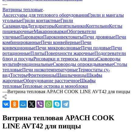
—
Витрины тепловые
Аксессуары для теплового оборудования
Грили и мангалы
угольные
Грили контактные
Грили
Саламандра
Дегидраторы
Кипятильники
Коптильни
Котлы
пищеварочные
Макароноварки
Обогреватели
уличные
Пароварки
Пароконвектоматы
Печи дровяные
Печи
комбинированные
Печи конвейерные
Печи
конвекционные
Печи микроволновые
Печи подовые
Печи
ротационные
Плиты
Поверхности жарочные
Подогреватели
блюд и посуды
Рисоварки и термосы для риса
Сковороды
мультифункциональные
Сковороды опрокидываемые
Столы
тепловые
Печи низкотемпературные
Термостаты су-
вид
Тостеры
Фритюрницы
Шашлычницы
Шкафы
жарочные
Оборудование расстоечное
Шкафы
тепловые
Тепловые острова и моноблоки
—
Витрина тепловая APACH COOK LINE AVT42 для пиццы
Витрина тепловая APACH COOK
LINE AVT42 для пиццы