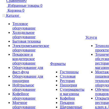
Сравнение
0
Избранные товары
0
Корзина
0
Каталог
Тепловое
оборудование
Холодильное
оборудование
Услуги
Бытовая техника
Электромеханическое
Техноло
оборудование
проекти
Пекарское и
Техниче
кондитерское
обслуж
оборудование
рестора
Форматы
Оборудование для
магазин
фаст-фуда
Гостиницы
Монтаж
Оборудование для
Столовая
пищево
пиццерии
Ресторан
техноло
Нейтральное
Пиццерия
оборудо
оборудование
Супермаркеты
Обучени
Кофейное
и магазины
поваров
оборудование
Кофейни
Открыт
Моечное
Пекарни
рестора
оборудование
Шаурмичные
ключ в 