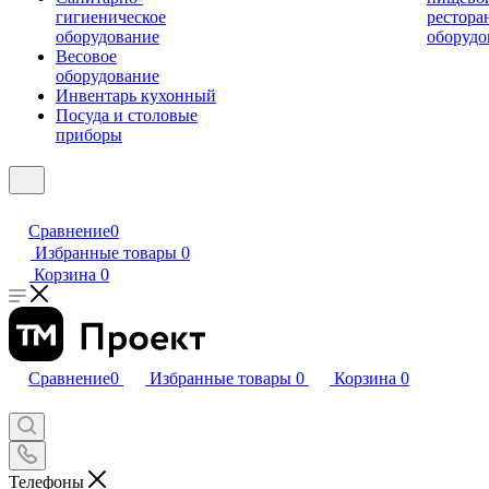
гигиеническое
рестора
оборудование
оборудо
Весовое
оборудование
Инвентарь кухонный
Посуда и столовые
приборы
Сравнение
0
Избранные товары
0
Корзина
0
Сравнение
0
Избранные товары
0
Корзина
0
Телефоны