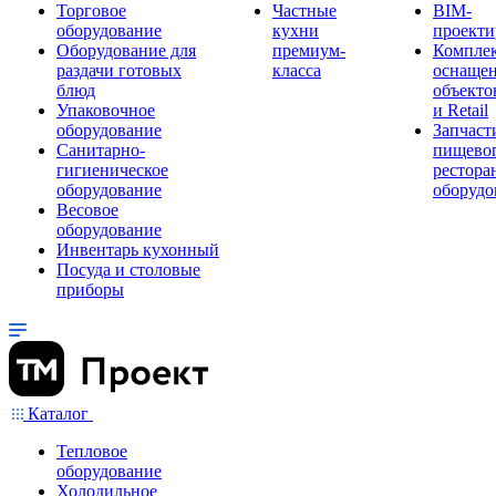
Торговое
Частные
BIM-
оборудование
кухни
проекти
Оборудование для
премиум-
Компле
раздачи готовых
класса
оснаще
блюд
объекто
Упаковочное
и Retail
оборудование
Запчаст
Санитарно-
пищевог
гигиеническое
рестора
оборудование
оборудо
Весовое
оборудование
Инвентарь кухонный
Посуда и столовые
приборы
Каталог
Тепловое
оборудование
Холодильное