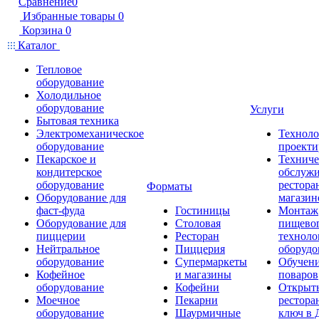
Сравнение
0
Избранные товары
0
Корзина
0
Каталог
Тепловое
оборудование
Холодильное
оборудование
Услуги
Бытовая техника
Электромеханическое
Техноло
оборудование
проекти
Пекарское и
Техниче
кондитерское
обслуж
оборудование
рестора
Форматы
Оборудование для
магазин
фаст-фуда
Гостиницы
Монтаж
Оборудование для
Столовая
пищево
пиццерии
Ресторан
техноло
Нейтральное
Пиццерия
оборудо
оборудование
Супермаркеты
Обучени
Кофейное
и магазины
поваров
оборудование
Кофейни
Открыт
Моечное
Пекарни
рестора
оборудование
Шаурмичные
ключ в 