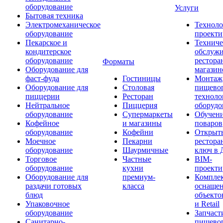
оборудование
Услуги
Бытовая техника
Электромеханическое
Техноло
оборудование
проекти
Пекарское и
Техниче
кондитерское
обслуж
оборудование
рестора
Форматы
Оборудование для
магазин
фаст-фуда
Гостиницы
Монтаж
Оборудование для
Столовая
пищево
пиццерии
Ресторан
техноло
Нейтральное
Пиццерия
оборудо
оборудование
Супермаркеты
Обучени
Кофейное
и магазины
поваров
оборудование
Кофейни
Открыт
Моечное
Пекарни
рестора
оборудование
Шаурмичные
ключ в 
Торговое
Частные
BIM-
оборудование
кухни
проекти
Оборудование для
премиум-
Компле
раздачи готовых
класса
оснаще
блюд
объекто
Упаковочное
и Retail
оборудование
Запчаст
Санитарно-
пищевог