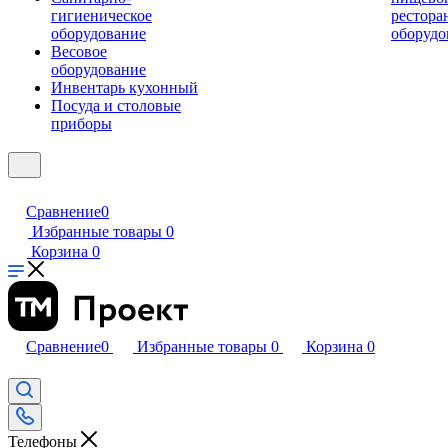
гигиеническое
рестора
оборудование
оборудо
Весовое
оборудование
Инвентарь кухонный
Посуда и столовые
приборы
Сравнение
0
Избранные товары
0
Корзина
0
Сравнение
0
Избранные товары
0
Корзина
0
Телефоны